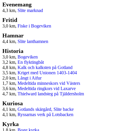
Evenemang
4,3 km,
Slite marknad
Fritid
3,0 km,
Fiske i Bogeviken
Hamnar
4,4 km,
Slite lanthamnen
Historia
3,0 km,
Bogeviken
3,2 km,
En flyktingbåt
4,8 km,
Kalk och kalksten på Gotland
3,5 km,
Kriget med Unionen 1403-1404
2,0 km,
Långt i Aifur
1,7 km,
Medeltida minneskors vid Västers
3,6 km,
Medeltida ringkors vid Laxarve
4,7 km,
Thielward landsteg på Tjäldersholm
Kuriosa
4,1 km,
Gotlands skärgård, Slite backe
4,1 km,
Ryssarnas verk på Lotsbacken
Kyrka
1,8 km,
Boge kyrka