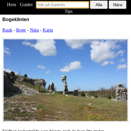
Hem
<
Guider
Tips
Bogeklinten
Rauk
-
Boge
-
Nära
-
Karta