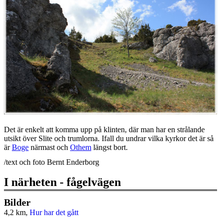
Det är enkelt att komma upp på klinten, där man har en strålande
utsikt över Slite och trumlorna. Ifall du undrar vilka kyrkor det är så
är
Boge
närmast och
Othem
längst bort.
/text och foto Bernt Enderborg
I närheten - fågelvägen
Bilder
4,2 km,
Hur har det gått