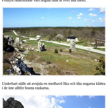
Fridlyst raukområde vars högsta rauk är över åtta meter.
Underbart ställe att avnjuta en medhavd fika och låta ungarna klättra
i de inte alltför branta raukarna.