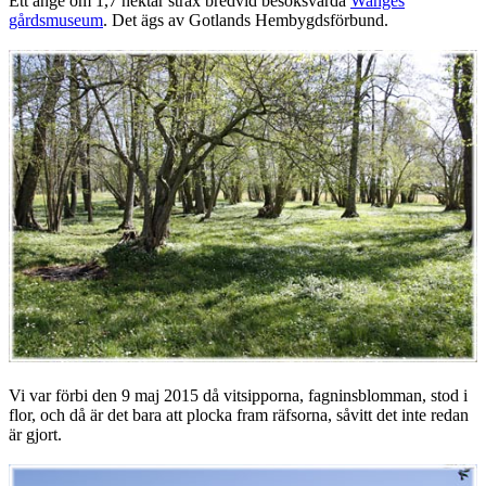
Ett änge om 1,7 hektar strax bredvid besöksvärda
Wanges
gårdsmuseum
. Det ägs av Gotlands Hembygdsförbund.
Vi var förbi den 9 maj 2015 då vitsipporna, fagninsblomman, stod i
flor, och då är det bara att plocka fram räfsorna, såvitt det inte redan
är gjort.