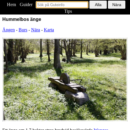
Hem
<
Guider
Tips
Hummelbos änge
Ängen
-
Burs
-
Nära
-
Karta