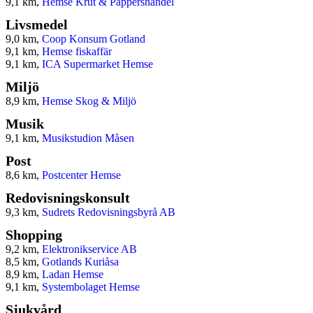
9,1 km,
Hemse Krut & Pappershandel
Livsmedel
9,0 km,
Coop Konsum Gotland
9,1 km,
Hemse fiskaffär
9,1 km,
ICA Supermarket Hemse
Miljö
8,9 km,
Hemse Skog & Miljö
Musik
9,1 km,
Musikstudion Måsen
Post
8,6 km,
Postcenter Hemse
Redovisningskonsult
9,3 km,
Sudrets Redovisningsbyrå AB
Shopping
9,2 km,
Elektronikservice AB
8,5 km,
Gotlands Kuriåsa
8,9 km,
Ladan Hemse
9,1 km,
Systembolaget Hemse
Sjukvård