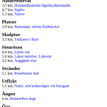
Naturreservat
3,5 km,
Hummelbosholm fågelskyddsområde
4,7 km,
Sigdes
5,3 km,
Ålarve
Platser
2,8 km,
Bastustain, största flyttblocket
Skulptur
3,5 km,
Tänkaren i Burs
Stenrösen
4,4 km,
Lejstu rojr
1,6 km,
Lukse stenröse, Luksrojr
3,2 km,
Änggårde röse
Stränder
5,1 km,
Ronehamns bad
Utflykt
1,1 km,
Natur- och kulturstigen vid Stavgard
Ängen
0 m,
Hummelbos änge
Öar