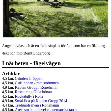
Änget hävdas och är en skön sittplats för folk som har en fikakorg.
/text och foto Bernt Enderborg
I närheten - fågelvägen
Artiklar
4,5 km,
Grinden är öppen
4,5 km,
Gula hönan - mot strömmen
4,9 km,
Kapten Grogg i Ronehamn
4,5 km,
Restaurang Gula hönan
4,5 km,
Rockabilly i Rone
4,9 km,
Smaklösa på Kapten Grogg 2014
4,4 km,
Trädgårdsälvan i Ronehamn
4,5 km,
Årets smakupplevelse - peruanska tapas