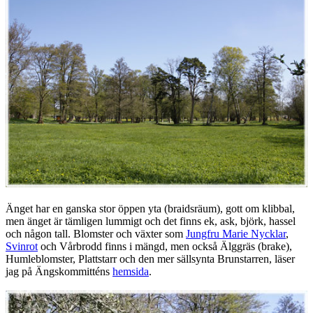
Änget har en ganska stor öppen yta (braidsräum), gott om klibbal,
men änget är tämligen lummigt och det finns ek, ask, björk, hassel
och någon tall. Blomster och växter som
Jungfru Marie Nycklar
,
Svinrot
och Vårbrodd finns i mängd, men också Älggräs (brake),
Humleblomster, Plattstarr och den mer sällsynta Brunstarren, läser
jag på Ängskommitténs
hemsida
.