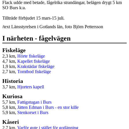
Flack udde med betade, fågelrika strandängar, belägen drygt 5 km
SO Burs k:a.
Tillträde förbjudet 15 mars-15 juli.
/text Länsstyrelsen i Gotlands län, foto Björn Pettersson
I närheten - fågelvägen
Fiskeläge
2,3 km,
Hörte fiskeläge
4,7 km,
Kapellet fiskeläge
1,9 km,
Krakstädar fiskeläge
2,7 km,
Tomtbod fiskeläge
Historia
3,7 km,
Hjorters kapell
Kuriosa
5,7 km,
Fattigstugan i Burs
5,8 km,
Jätten Edman i Burs - en stor kille
5,9 km,
Stenkorset i Burs
Kåseri
2,7 km,
Varför gute i stället för gotlänning