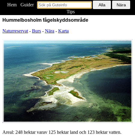
Hem
<
Guider
Tips
Hummelbosholm fågelskyddsområde
Naturreservat
-
Burs
-
Nära
-
Karta
Areal: 248 hektar varav 125 hektar land och 123 hektar vatten.