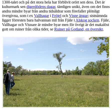
1300-talet och på det stora hela har förblivit orört sen dess. Det är
kulturmark sen
digerdödens dagar
, tämligen unikt, även om det finns
andra mindre byar från andra tidsåldrar som förefaller plötsligt
övergivna, som t ex
Vallhagar
i
Fröjel
och
Visne ängar
; sistnämnda
ligger förresten bara halvannan mil från Fjäle i
Alskog socken
. Fjäle,
Vallhagar och Visnare är mindre byar men för övrigt är det makalöst
gott om ruiner från olika tider, se
Ruiner på Gotland, en översikt
.