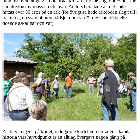
blomma, och lunglav. I botaniska kretsar är Fjäle ängar berömda för
sin rikedom av mossor och lavar; Anders berättade att det hade
hittats över 60 arter på en ask (för övrigt så hade askdöden slagit till i
trakterna, en svampburen trädsjukdom varför det stod döda eller
döende askar här och var).
Anders, högerst på kortet, redogjorde korteligen för ängets kända
historia vars huvudpunkt är att allting övergavs någon gång på