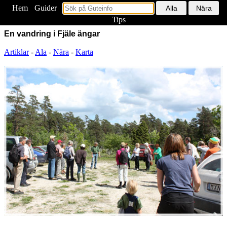
Hem
<
Guider
Tips
En vandring i Fjäle ängar
Artiklar
-
Ala
-
Nära
-
Karta