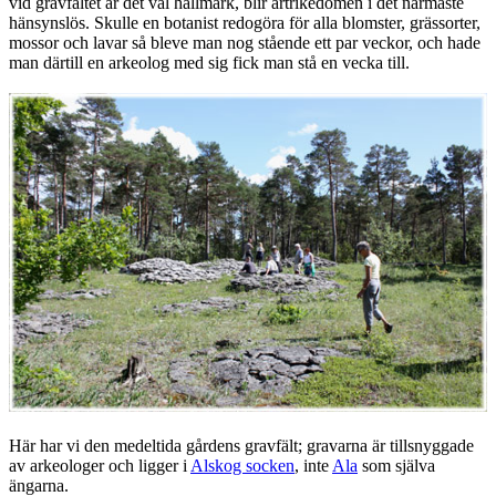
vid gravfältet är det väl hällmark, blir artrikedomen i det närmaste
hänsynslös. Skulle en botanist redogöra för alla blomster, grässorter,
mossor och lavar så bleve man nog stående ett par veckor, och hade
man därtill en arkeolog med sig fick man stå en vecka till.
Här har vi den medeltida gårdens gravfält; gravarna är tillsnyggade
av arkeologer och ligger i
Alskog socken
, inte
Ala
som själva
ängarna.