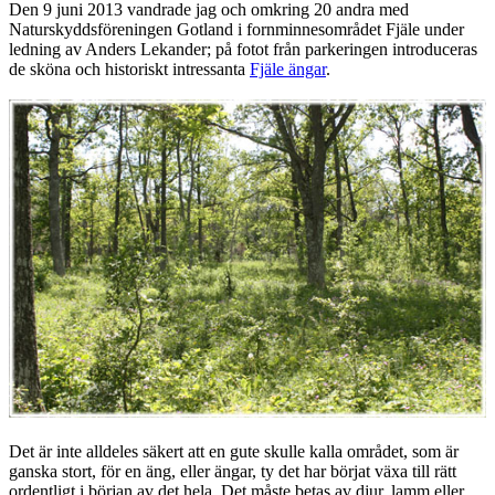
Den 9 juni 2013 vandrade jag och omkring 20 andra med
Naturskyddsföreningen Gotland i fornminnesområdet Fjäle under
ledning av Anders Lekander; på fotot från parkeringen introduceras
de sköna och historiskt intressanta
Fjäle ängar
.
Det är inte alldeles säkert att en gute skulle kalla området, som är
ganska stort, för en äng, eller ängar, ty det har börjat växa till rätt
ordentligt i början av det hela. Det måste betas av djur, lamm eller