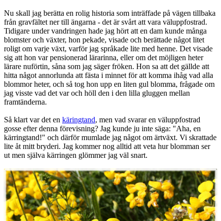
Nu skall jag berätta en rolig historia som inträffade på vägen tillbaka
från gravfältet ner till ängarna - det är svårt att vara väluppfostrad.
Tidigare under vandringen hade jag hört att en dam kunde många
blomster och växter, hon pekade, visade och berättade något litet
roligt om varje växt, varför jag språkade lite med henne. Det visade
sig att hon var pensionerad lärarinna, eller om det möjligen heter
lärare nuförtin, såna som jag säger fröken. Hon sa att det gällde att
hitta något annorlunda att fästa i minnet för att komma ihåg vad alla
blommor heter, och så tog hon upp en liten gul blomma, frågade om
jag visste vad det var och höll den i den lilla gluggen mellan
framtänderna.
Så klart var det en
käringtand
, men vad svarar en väluppfostrad
gosse efter denna förevisning? Jag kunde ju inte säga: "Aha, en
kärringtand!" och därför mumlade jag något om ärtväxt. Vi skrattade
lite åt mitt bryderi. Jag kommer nog alltid att veta hur blomman ser
ut men själva kärringen glömmer jag väl snart.