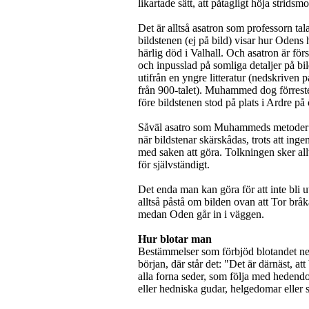
likartade sätt, att påtagligt höja strids
Det är alltså asatron som professorn tal
bildstenen (ej på bild) visar hur Odens h
härlig död i Valhall. Och asatron är för
och inpusslad på somliga detaljer på bil
utifrån en yngre litteratur (nedskriven 
från 900-talet). Muhammed dog förreste
före bildstenen stod på plats i Ardre på
Såväl asatro som Muhammeds metoder at
när bildstenar skärskådas, trots att ing
med saken att göra. Tolkningen sker allts
för självständigt.
Det enda man kan göra för att inte bli u
alltså påstå om bilden ovan att Tor bråk
medan Oden går in i väggen.
Hur blotar man
Bestämmelser som förbjöd blotandet ne
början, där står det: "Det är därnäst, att
alla forna seder, som följa med hedend
eller hedniska gudar, helgedomar eller 