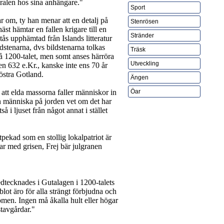
moralen hos sina anhängare."
Sport
ar om, ty han menar att en detalj på
Stenrösen
äst hämtar en fallen krigare till en
Stränder
stås upphämtad från Islands litteratur
dstenarna, dvs bildstenarna tolkas
Träsk
på 1200-talet, men somt anses härröra
Utveckling
n 632 e.Kr., kanske inte ens 70 år
 östra Gotland.
Ängen
t elda massorna faller människor in
Öar
en människa på jorden vet om det har
å i ljuset från något annat i stället
tpekad som en stollig lokalpatriot är
ar med grisen, Frej bär julgranen
dtecknades i Gutalagen i 1200-talets
 blot äro för alla strängt förbjudna och
omen. Ingen må åkalla hult eller högar
stavgårdar."