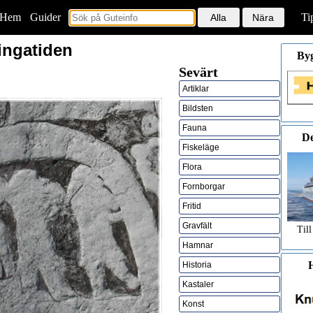
Hem
<
Guider
Ti
kingatiden
By
Sevärt
Artiklar
Bildsten
Fauna
De
Fiskeläge
Flora
Fornborgar
Fritid
Gravfält
Till
Hamnar
H
Historia
Kastaler
Konst