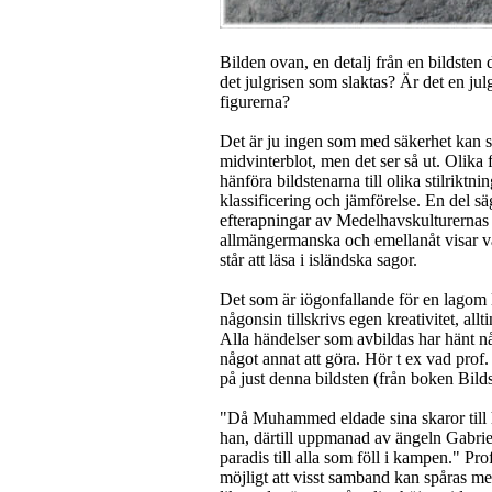
Bilden ovan, en detalj från en bildsten
det julgrisen som slaktas? Är det en j
figurerna?
Det är ju ingen som med säkerhet kan sä
midvinterblot, men det ser så ut. Olika f
hänföra bildstenarna till olika stilriktni
klassificering och jämförelse. En del sä
efterapningar av Medelhavskulturernas 
allmängermanska och emellanåt visar va
står att läsa i isländska sagor.
Det som är iögonfallande för en lagom lo
någonsin tillskrivs egen kreativitet, all
Alla händelser som avbildas har hänt n
något annat att göra. Hör t ex vad prof
på just denna bildsten (från boken Bilds
"Då Muhammed eldade sina skaror till h
han, därtill uppmanad av ängeln Gabriel,
paradis till alla som föll i kampen." Pro
möjligt att visst samband kan spåras mel