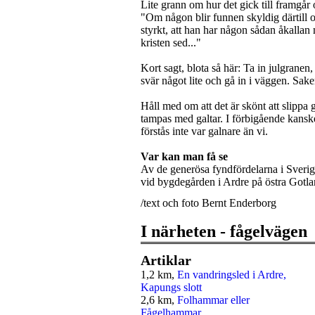
Lite grann om hur det gick till framgår
"Om någon blir funnen skyldig därtill 
styrkt, att han har någon sådan åkallan 
kristen sed..."
Kort sagt, blota så här: Ta in julgranen, n
svär något lite och gå in i väggen. Saken
Håll med om att det är skönt att slippa 
tampas med galtar. I förbigående kanske 
förstås inte var galnare än vi.
Var kan man få se
Av de generösa fyndfördelarna i Sverig
vid bygdegården i Ardre på östra Gotla
/text och foto Bernt Enderborg
I närheten - fågelvägen
Artiklar
1,2 km,
En vandringsled i Ardre,
Kapungs slott
2,6 km,
Folhammar eller
Fågelhammar