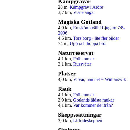
Kämpgravar
28 m,
Kämpgrav i Ardre
3,7 km,
Visne ängar
Magiska Gotland
4,9 km,
En skön kväll i Ljugarn 7/8-
2006
4,5 km,
Tors borg - lite fler bilder
74 m,
Upp och hoppa bror
Naturreservat
4,1 km,
Folhammar
3,1 km,
Russvätar
Platser
4,0 km,
Vitvär, namnet = Widfärswik
Rauk
4,1 km,
Folhammar
3,9 km,
Gotlands äldsta raukar
4,1 km,
Var kommer de ifrån?
Skeppssättningar
3,0 km,
Liffrideskeppen