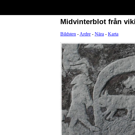
Midvinterblot från vi
Bildsten
-
Ardre
-
Nära
-
Karta