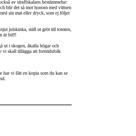
 också av straffskalans bestämmelse:
och blir det så mot honom med vittnen
med sin mat eller dryck, som ej följer
jut julskinka, ställ ut gröt till tomten,
 är biff!
gå ut i skogen, åkalla högar och
vi skall tillägga att forntidsfolk
e har vi fått en kopia som du kan se
nd.