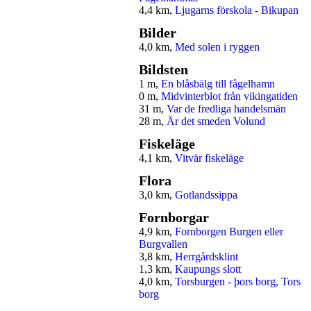
4,4 km,
Ljugarns förskola - Bikupan
Bilder
4,0 km,
Med solen i ryggen
Bildsten
1 m,
En blåsbälg till fågelhamn
0 m,
Midvinterblot från vikingatiden
31 m,
Var de fredliga handelsmän
28 m,
Är det smeden Volund
Fiskeläge
4,1 km,
Vitvär fiskeläge
Flora
3,0 km,
Gotlandssippa
Fornborgar
4,9 km,
Fornborgen Burgen eller
Burgvallen
3,8 km,
Herrgårdsklint
1,3 km,
Kaupungs slott
4,0 km,
Torsburgen - þors borg, Tors
borg