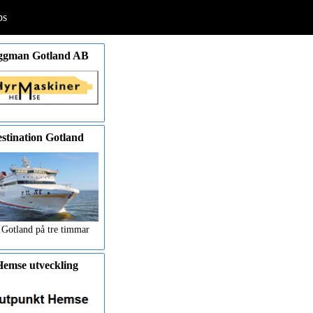
ps
ggman Gotland AB
stination Gotland
 Gotland på tre timmar
emse utveckling