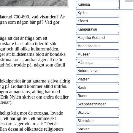
Kuriosa
Kyrka
 daterad 700-800, vad visar den? Är
Kåseri
ulgran som någon bär på? Vad gör
Kämpgravar
ga att det är fråga om ett
Magiska Gotland
orskare har i olika tider försökt
Medeltida hus
ngar och till olika kulturområden,
ger att bildstenarna blott är bondska
Museer
sköna konst, andra säger att de är
Målningar
d folk trodde på, något som därtill
Naturreservat
Platser
kalpatriot är att gutarna själva aldrig
ting på Gotland kommer alltid utifrån.
Rauk
ågon annanstans, allting har med
Runor
. Erik Nylén skriver om andra detaljer
tenar):
Skeppssättningar
eligt krig mot de otrogna, lovade
Skulptur
 ett härligt liv i ett himmelskt
Slipskåror
fessorn säger vidare att: "Det är
lan dessa så olikartade religioners
Socken