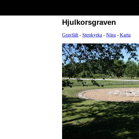
Hjulkorsgraven
Gravfält
-
Stenkyrka
-
Nära
-
Karta