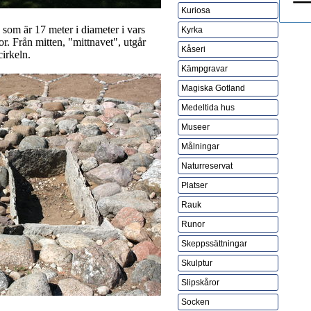
Kuriosa
v som är 17 meter i diameter i vars
Kyrka
or. Från mitten, "mittnavet", utgår
Kåseri
cirkeln.
Kämpgravar
Magiska Gotland
Medeltida hus
Museer
Målningar
Naturreservat
Platser
Rauk
Runor
Skeppssättningar
Skulptur
Slipskåror
Socken