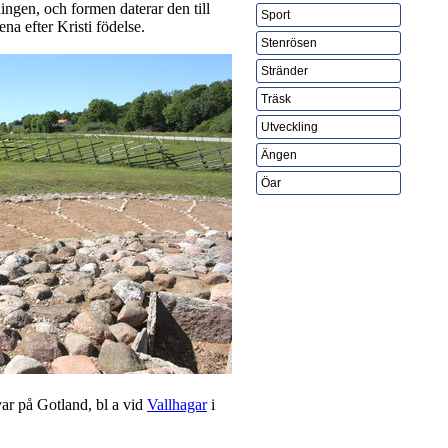
ingen, och formen daterar den till
Sport
na efter Kristi födelse.
Stenrösen
Stränder
Träsk
Utveckling
Ängen
Öar
var på Gotland, bl a vid
Vallhagar
i