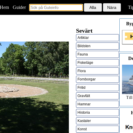
Hem
<
Guider
Ti
By
Sevärt
Artiklar
Bildsten
Fauna
De
Fiskeläge
Flora
Fornborgar
Fritid
Gravfält
Till
Hamnar
H
Historia
Kastaler
Konst