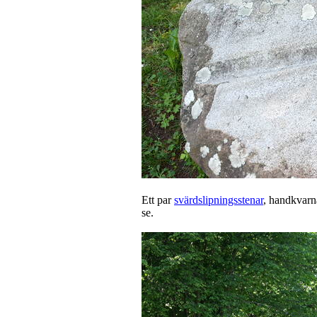
Ett par
svärdslipningsstenar
, handkvarna
se.