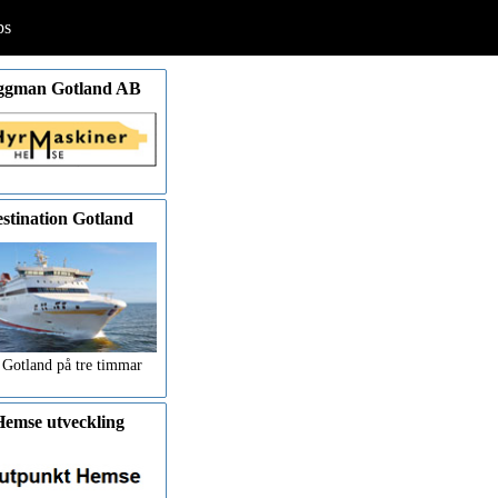
ps
ggman Gotland AB
stination Gotland
 Gotland på tre timmar
emse utveckling