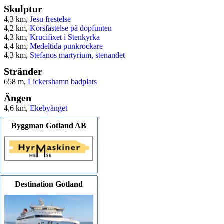
Skulptur
4,3 km,
Jesu frestelse
4,2 km,
Korsfästelse på dopfunten
4,3 km,
Krucifixet i Stenkyrka
4,4 km,
Medeltida punkrockare
4,3 km,
Stefanos martyrium, stenandet
Stränder
658 m,
Lickershamn badplats
Ängen
4,6 km,
Ekebyänget
Byggman Gotland AB
Destination Gotland