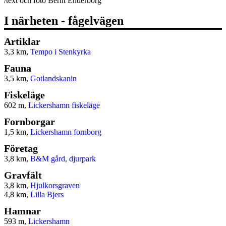
/text och foto Bernt Enderborg
I närheten - fågelvägen
Artiklar
3,3 km,
Tempo i Stenkyrka
Fauna
3,5 km,
Gotlandskanin
Fiskeläge
602 m,
Lickershamn fiskeläge
Fornborgar
1,5 km,
Lickershamn fornborg
Företag
3,8 km,
B&M gård, djurpark
Gravfält
3,8 km,
Hjulkorsgraven
4,8 km,
Lilla Bjers
Hamnar
593 m,
Lickershamn