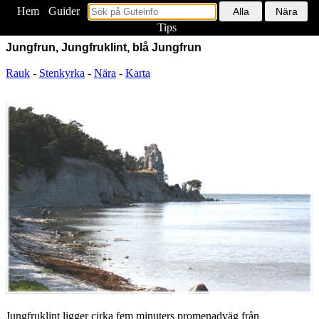
Hem
<
Guider
Tips
Jungfrun, Jungfruklint, blå Jungfrun
Rauk
-
Stenkyrka
-
Nära
-
Karta
Jungfruklint ligger cirka fem minuters promenadväg från