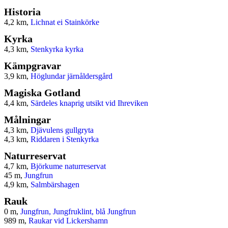
Historia
4,2 km,
Lichnat ei Stainkörke
Kyrka
4,3 km,
Stenkyrka kyrka
Kämpgravar
3,9 km,
Höglundar järnåldersgård
Magiska Gotland
4,4 km,
Särdeles knaprig utsikt vid Ihreviken
Målningar
4,3 km,
Djävulens gullgryta
4,3 km,
Riddaren i Stenkyrka
Naturreservat
4,7 km,
Björkume naturreservat
45 m,
Jungfrun
4,9 km,
Salmbärshagen
Rauk
0 m,
Jungfrun, Jungfruklint, blå Jungfrun
989 m,
Raukar vid Lickershamn