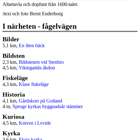
Altartavla och dopfunt från 1600-talet.
/text och foto Bernt Enderborg
I närheten - fågelvägen
Bilder
5,1 km,
En liten bäck
Bildsten
2,3 km,
Bildstenen vid Stenbro
4,5 km,
Vikingatida åkdon
Fiskeläge
4,3 km,
Klase fiskeläge
Historia
4,1 km,
Gårdskors på Gotland
4 m,
Sproge kyrkas byggnadsår stämmer
Kuriosa
4,5 km,
Kniven i Levide
Kyrka
3,6 km,
Eksta kyrka