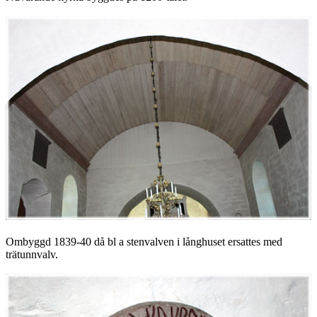
Ombyggd 1839-40 då bl a stenvalven i långhuset ersattes med
trätunnvalv.