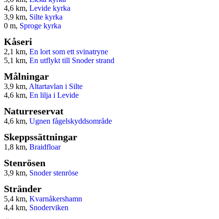
4,6 km,
Levide kyrka
3,9 km,
Silte kyrka
0 m,
Sproge kyrka
Kåseri
2,1 km,
En lort som ett svinatryne
5,1 km,
En utflykt till Snoder strand
Målningar
3,9 km,
Altartavlan i Silte
4,6 km,
En lilja i Levide
Naturreservat
4,6 km,
Ugnen fågelskyddsområde
Skeppssättningar
1,8 km,
Braidfloar
Stenrösen
3,9 km,
Snoder stenröse
Stränder
5,4 km,
Kvarnåkershamn
4,4 km,
Snoderviken