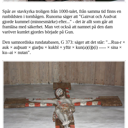
Spår av stavkyrka troligen från 1000-talet, från samma tid finns en
runbildsten i tornbågen. Runorna säger att "Gairvat och Audvat
gjorde kummel (minnesmärke) efter..." - det är allt som går att
framläsa med säkerhet. Man vet också att namnet på den dam
varöver kumlet gjordes började på Gun.
Den samnordiska rundatabasen, G 373: säger att det står: "...Rua-r ×
auk × auþuatr × giarþu × kukbl × yftir × kun(a)(i)þ(i) ----- × sina ×
ku--ai × nutan".