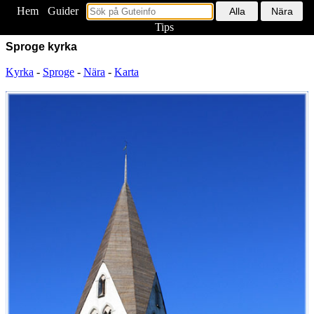
Hem
<
Guider
Tips
Sproge kyrka
Kyrka
-
Sproge
-
Nära
-
Karta