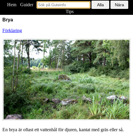
Hem
<
Guider
Tips
Brya
Förklaring
En brya är oftast ett vattenhål för djuren, kantat med gräs eller så.