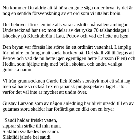
Nu kommer Du aldrig att få höra en gute säga order brya, ty det är
nog en sentida försvenskning av ett ord som vi uttalar: bröiu.
Det behöver förresten inte alls vara särskilt små vattensamlingar.
Undertecknad har t ex mött delar av det ryska 70-talslandslaget i
ishockey på Kluckubröiu i Lau, Petrov och vad de hette nu igen.
Den bryan var förstås lite större än ett ordinärt vattenhål. Lämplig
för mindre tonåringar att spela hockey på. Det skall väl tilläggas att
Petrov och vad de nu hette igen egentligen hette Larsson (Fien) och
Hedin, som hjälpte mig med bråk i skolan, och andra vanliga
gutniska namn.
Vi från grannsocknen Garde fick förstås storstryk mot ett sånt lag
men så hade vi också t ex en japansk pingisspelare i laget - Ito -
varför det väl inte är mycket att undra över.
Gustav Larsson som av någon anledning har blivit utsedd till en av
gutarnas stora skalder har förfärdigat en dikt om en brya:
"Saudi haldar freiskt vatten,
sipprar sin strike till min mun.
Släktlidi svalkedes bei saudi.
Släktlidi jalede bei saudi,