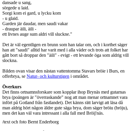
dansade u sang,
sörgede u laid.
Sorgi kom ei gard, u lycku kom
- u glaid.
Garden jär daudar, men saudi vakar
- draupar äili, äili -
ett livnes auge sum aldri vill sluckne."
Det är väl egentligen en brunn som han talar om, och i korthet säger
han att "saudi" alltid har varit med i alla väder och trots att folket har
gått bort så droppar den "äili" - evigt - ett levande öga som aldrig vill
slockna.
Bilden ovan visar den nästan vattentomma Stavars bröie i Burs, en
offerbrya, se
Natur- och kulturstigen
i området.
Överkurs
Det finns ortnamnsforskare som kopplar ihop Brynäs med gutarnas
brya (poängen är "överraskande" nog att man menar ortnamnet vara
infört på Gotland från fastlandet). Det känns rätt larvigt att läsa då
man aldrig hört någon äldre gute säga brya, dom säger bröiu (bröju),
men det kan väl vara intressant i alla fall med Bröij'näs.
/text och foto Bernt Enderborg