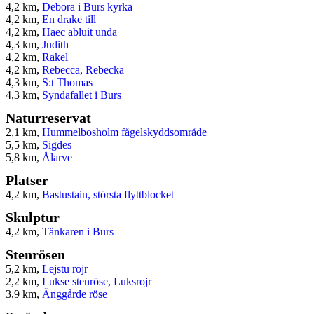
4,2 km,
Debora i Burs kyrka
4,2 km,
En drake till
4,2 km,
Haec abluit unda
4,3 km,
Judith
4,2 km,
Rakel
4,2 km,
Rebecca, Rebecka
4,3 km,
S:t Thomas
4,3 km,
Syndafallet i Burs
Naturreservat
2,1 km,
Hummelbosholm fågelskyddsområde
5,5 km,
Sigdes
5,8 km,
Ålarve
Platser
4,2 km,
Bastustain, största flyttblocket
Skulptur
4,2 km,
Tänkaren i Burs
Stenrösen
5,2 km,
Lejstu rojr
2,2 km,
Lukse stenröse, Luksrojr
3,9 km,
Änggårde röse