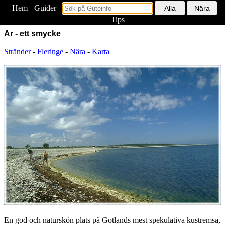
Hem
<
Guider
Tips
Ar - ett smycke
Stränder
-
Fleringe
-
Nära
-
Karta
En god och naturskön plats på Gotlands mest spekulativa kustremsa,