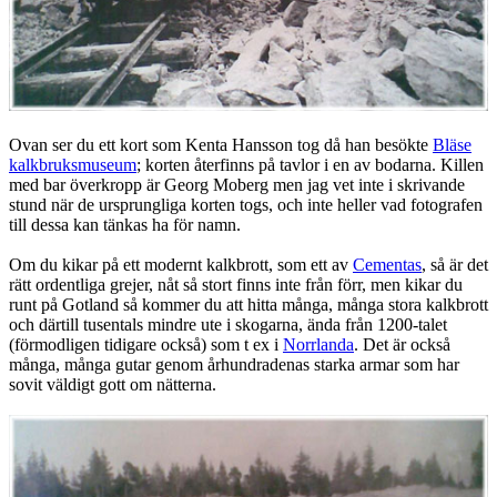
Ovan ser du ett kort som Kenta Hansson tog då han besökte
Bläse
kalkbruksmuseum
; korten återfinns på tavlor i en av bodarna. Killen
med bar överkropp är Georg Moberg men jag vet inte i skrivande
stund när de ursprungliga korten togs, och inte heller vad fotografen
till dessa kan tänkas ha för namn.
Om du kikar på ett modernt kalkbrott, som ett av
Cementas
, så är det
rätt ordentliga grejer, nåt så stort finns inte från förr, men kikar du
runt på Gotland så kommer du att hitta många, många stora kalkbrott
och därtill tusentals mindre ute i skogarna, ända från 1200-talet
(förmodligen tidigare också) som t ex i
Norrlanda
. Det är också
många, många gutar genom århundradenas starka armar som har
sovit väldigt gott om nätterna.