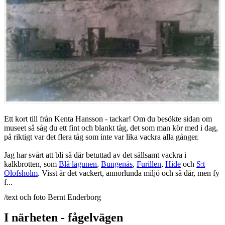
Ett kort till från Kenta Hansson - tackar! Om du besökte sidan om
museet så såg du ett fint och blankt tåg, det som man kör med i dag,
på riktigt var det flera tåg som inte var lika vackra alla gånger.
Jag har svårt att bli så där betuttad av det sällsamt vackra i
kalkbrotten, som
Blå lagunen
,
Bungenäs
,
Furillen
,
Hide
och
S:t
Olofsholm
. Visst är det vackert, annorlunda miljö och så där, men fy
f...
/text och foto Bernt Enderborg
I närheten - fågelvägen