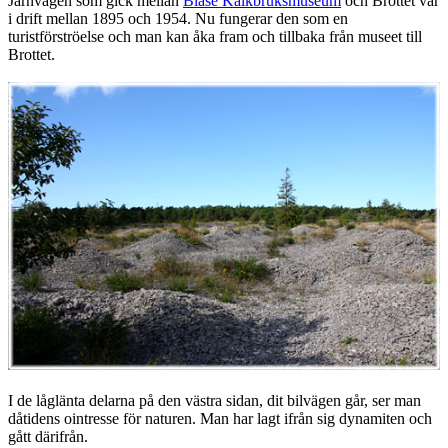
Järnvägen som gick mellan
Bläse Kalkbruksmuseum
och Brottet var
i drift mellan 1895 och 1954. Nu fungerar den som en
turistförströelse och man kan åka fram och tillbaka från museet till
Brottet.
I de låglänta delarna på den västra sidan, dit bilvägen går, ser man
dåtidens ointresse för naturen. Man har lagt ifrån sig dynamiten och
gått därifrån.