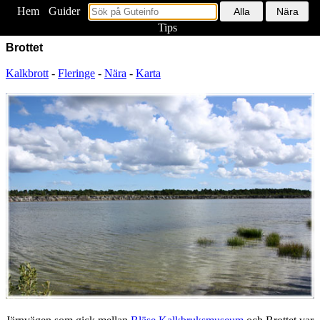
Hem
<
Guider
Tips
Brottet
Kalkbrott
-
Fleringe
-
Nära
-
Karta