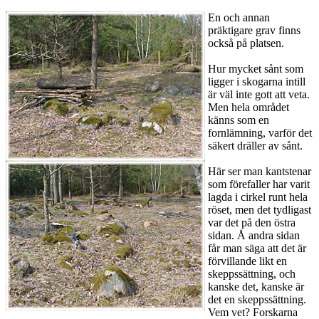
En och annan
präktigare grav finns
också på platsen.
Hur mycket sånt som
ligger i skogarna intill
är väl inte gott att veta.
Men hela området
känns som en
fornlämning, varför det
säkert dräller av sånt.
Här ser man kantstenar
som förefaller har varit
lagda i cirkel runt hela
röset, men det tydligast
var det på den östra
sidan. Å andra sidan
får man säga att det är
förvillande likt en
skeppssättning, och
kanske det, kanske är
det en skeppssättning.
Vem vet? Forskarna