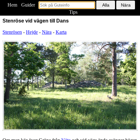
Hem
<
Guider
Tips
Stenröse vid vägen till Dans
Stenrösen
-
Hejde
-
Nära
-
Karta