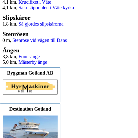
4,1 km,
Krucifixet i Väte
4,1 km,
Sakristiportalen i Väte kyrka
Slipskåror
1,8 km,
Så gjordes slipskårorna
Stenrösen
0 m,
Stenröse vid vägen till Dans
Ängen
3,8 km,
Fonnsänge
5,0 km,
Mästerby änge
Byggman Gotland AB
Destination Gotland