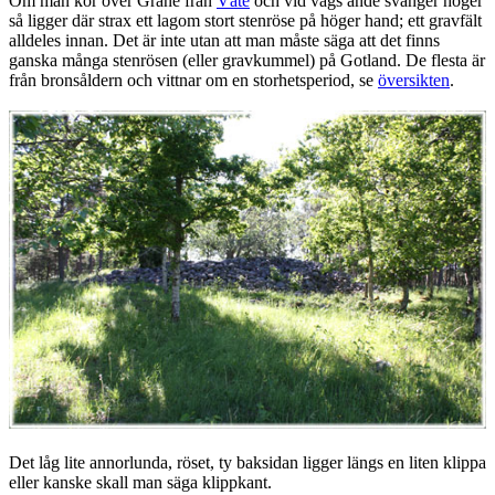
Om man kör över Gräne från
Väte
och vid vägs ände svänger höger
så ligger där strax ett lagom stort stenröse på höger hand; ett gravfält
alldeles innan. Det är inte utan att man måste säga att det finns
ganska många stenrösen (eller gravkummel) på Gotland. De flesta är
från bronsåldern och vittnar om en storhetsperiod, se
översikten
.
Det låg lite annorlunda, röset, ty baksidan ligger längs en liten klippa
eller kanske skall man säga klippkant.