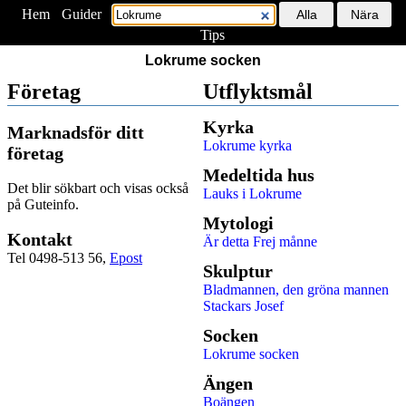
Hem
<
Guider
Tips
Lokrume socken
Företag
Utflyktsmål
Kyrka
Marknadsför ditt
Lokrume kyrka
företag
Medeltida hus
Det blir sökbart och visas också
Lauks i Lokrume
på Guteinfo.
Mytologi
Kontakt
Är detta Frej månne
Tel 0498-513 56,
Epost
Skulptur
Bladmannen, den gröna mannen
Stackars Josef
Socken
Lokrume socken
Ängen
Boängen