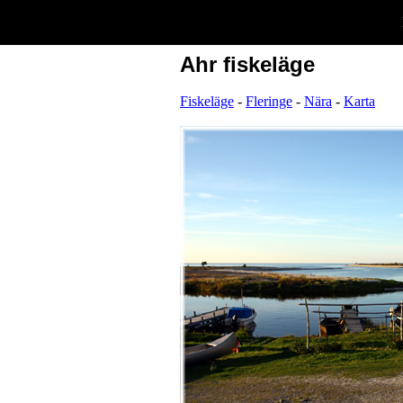
Ahr fiskeläge
Fiskeläge
-
Fleringe
-
Nära
-
Karta