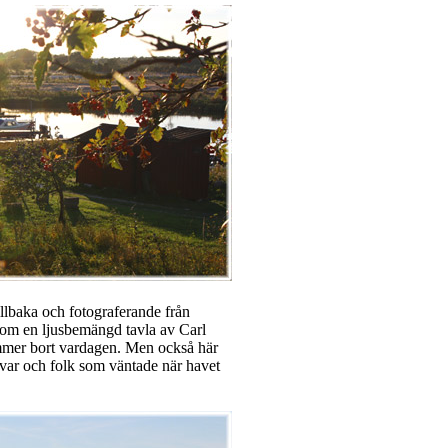
illbaka och fotograferande från
t som en ljusbemängd tavla av Carl
ömmer bort vardagen. Men också här
ar och folk som väntade när havet