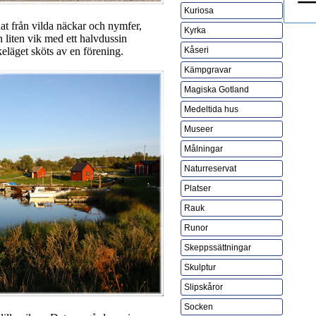
Kuriosa
at från vilda näckar och nymfer,
Kyrka
n liten vik med ett halvdussin
eläget sköts av en förening.
Kåseri
Kämpgravar
Magiska Gotland
Medeltida hus
Museer
Målningar
Naturreservat
Platser
Rauk
Runor
Skeppssättningar
Skulptur
Slipskåror
Socken