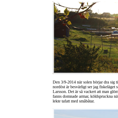
Den 3/9-2014 när solen börjar dra sig t
nordöst är besvärligt ser jag fiskeläge
Larsson. Det är så vackert att man gl
fanns domnade armar, köldspruckna näv
lekte tafatt med småbåtar.