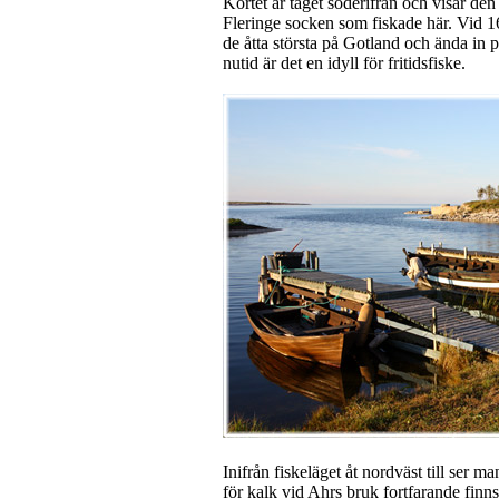
Kortet är taget söderifrån och visar den 
Fleringe socken som fiskade här. Vid 160
de åtta största på Gotland och ända in p
nutid är det en idyll för fritidsfiske.
Inifrån fiskeläget åt nordväst till ser 
för kalk vid Ahrs bruk fortfarande finn