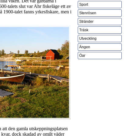
lilla viken. Det var gårdarna i
Sport
0-talets slut var Ahr fiskeläge ett av
å 1900-talet fanns yrkesfiskare, men i
Stenrösen
Stränder
Träsk
Utveckling
Ängen
Öar
man att den gamla utskeppningsplatsen
s kvar, dock skadad av omilt väder