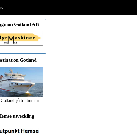
ps
ggman Gotland AB
stination Gotland
 Gotland på tre timmar
emse utveckling