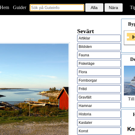
Hem
<
Guider
Ti
By
Sevärt
Artiklar
Bildsten
Fauna
De
Fiskeläge
Flora
Fornborgar
Fritid
Gravfält
Till
Hamnar
H
Historia
Kastaler
Konst