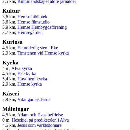
2,5 km,
Kulturlandskapet äldre järnålder
Kultur
3,6 km,
Hemse bibliotek
3,6 km,
Hemse filmstudio
3,9 km,
Hemse Hembygdsförening
3,7 km,
Hemsegården
Kuriosa
4,5 km,
En underlig sten i Eke
2,9 km,
Timstenen vid Hemse kyrka
Kyrka
4 m,
Alva kyrka
4,5 km,
Eke kyrka
5,4 km,
Havdhem kyrka
2,9 km,
Hemse kyrka
Kåseri
2,9 km,
Vikingarnas Jesus
Målningar
4,5 km,
Adam och Evas befrielse
0 m,
Hesekiel på predikstolen i Alva
4,5 km,
Jesus som världsdomare