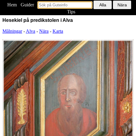
Hem
<
Guider
Tips
Hesekiel på predikstolen i Alva
Målningar
-
Alva
-
Nära
-
Karta