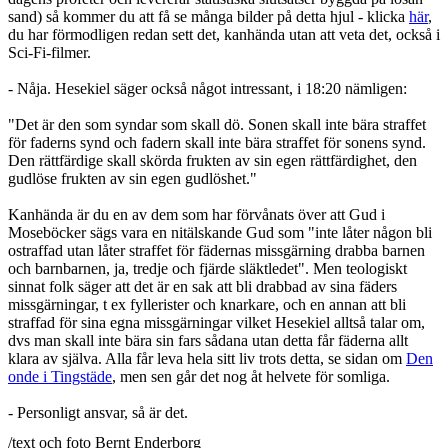
sand) så kommer du att få se många bilder på detta hjul - klicka
här
,
du har förmodligen redan sett det, kanhända utan att veta det, också i
Sci-Fi-filmer.
- Nåja. Hesekiel säger också något intressant, i 18:20 nämligen:
"Det är den som syndar som skall dö. Sonen skall inte bära straffet
för faderns synd och fadern skall inte bära straffet för sonens synd.
Den rättfärdige skall skörda frukten av sin egen rättfärdighet, den
gudlöse frukten av sin egen gudlöshet."
Kanhända är du en av dem som har förvånats över att Gud i
Moseböcker sägs vara en nitälskande Gud som "inte låter någon bli
ostraffad utan låter straffet för fädernas missgärning drabba barnen
och barnbarnen, ja, tredje och fjärde släktledet". Men teologiskt
sinnat folk säger att det är en sak att bli drabbad av sina fäders
missgärningar, t ex fyllerister och knarkare, och en annan att bli
straffad för sina egna missgärningar vilket Hesekiel alltså talar om,
dvs man skall inte bära sin fars sådana utan detta får fäderna allt
klara av själva. Alla får leva hela sitt liv trots detta, se sidan om
Den
onde i Tingstäde
, men sen går det nog åt helvete för somliga.
- Personligt ansvar, så är det.
/text och foto Bernt Enderborg