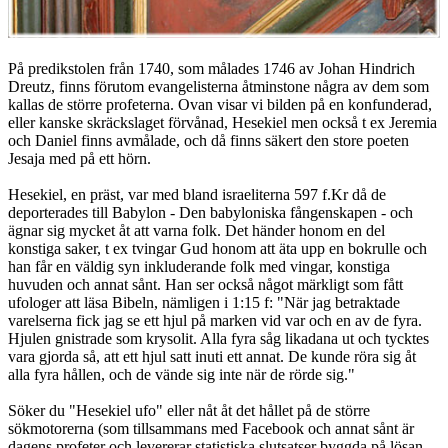
På predikstolen från 1740, som målades 1746 av Johan Hindrich
Dreutz, finns förutom evangelisterna åtminstone några av dem som
kallas de större profeterna. Ovan visar vi bilden på en konfunderad,
eller kanske skräckslaget förvånad, Hesekiel men också t ex Jeremia
och Daniel finns avmålade, och då finns säkert den store poeten
Jesaja med på ett hörn.
Hesekiel, en präst, var med bland israeliterna 597 f.Kr då de
deporterades till Babylon - Den babyloniska fångenskapen - och
ägnar sig mycket åt att varna folk. Det händer honom en del
konstiga saker, t ex tvingar Gud honom att äta upp en bokrulle och
han får en väldig syn inkluderande folk med vingar, konstiga
huvuden och annat sånt. Han ser också något märkligt som fått
ufologer att läsa Bibeln, nämligen i 1:15 f: "När jag betraktade
varelserna fick jag se ett hjul på marken vid var och en av de fyra.
Hjulen gnistrade som krysolit. Alla fyra såg likadana ut och tycktes
vara gjorda så, att ett hjul satt inuti ett annat. De kunde röra sig åt
alla fyra hållen, och de vände sig inte när de rörde sig."
Söker du "Hesekiel ufo" eller nåt åt det hållet på de större
sökmotorerna (som tillsammans med Facebook och annat sånt är
dagens profeter och levererar statistiska slutsatser byggda på lösan