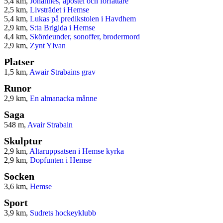
5,4 km,
Johannes, apostel och författare
2,5 km,
Livsträdet i Hemse
5,4 km,
Lukas på predikstolen i Havdhem
2,9 km,
S:ta Brigida i Hemse
4,4 km,
Skördeunder, sonoffer, brodermord
2,9 km,
Zynt Ylvan
Platser
1,5 km,
Awair Strabains grav
Runor
2,9 km,
En almanacka månne
Saga
548 m,
Avair Strabain
Skulptur
2,9 km,
Altaruppsatsen i Hemse kyrka
2,9 km,
Dopfunten i Hemse
Socken
3,6 km,
Hemse
Sport
3,9 km,
Sudrets hockeyklubb