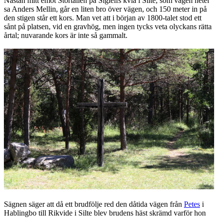
Nästan mitt emot Stortallen på Sigleifs kvia i Silte, som vägen heter
sa Anders Mellin, går en liten bro över vägen, och 150 meter in på
den stigen står ett kors. Man vet att i början av 1800-talet stod ett
sånt på platsen, vid en gravhög, men ingen tycks veta olyckans rätta
årtal; nuvarande kors är inte så gammalt.
Sägnen säger att då ett brudfölje red den dåtida vägen från
Petes
i
Hablingbo till Rikvide i Silte blev brudens häst skrämd varför hon