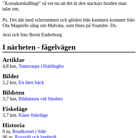
"Korsakarskällingi" så vet nu att det är den stackars bruden man
talar om.
Ps. Det där med schersminen och glöden från kaminen kommer från
Ola Magnells sång om Malvina, som finns på Youtube. Ds.
/text och foto Bernt Enderborg
I närheten - fågelvägen
Artiklar
4,8 km,
Tunnvarpa i Hablingbo
Bilder
2,2 km,
En liten bäck
Bildsten
3,7 km,
Bildstenen vid Stenbro
Fiskeläge
3,7 km,
Klase fiskeläge
Historia
0 m,
Brudkorset i Silte
96 m,
Russgift och lambgift