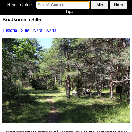
Hem
<
Guider
Tips
Brudkorset i Silte
Historia
-
Silte
-
Nära
-
Karta