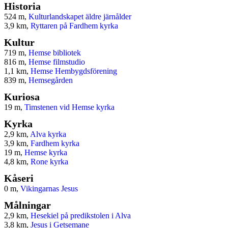
Historia
524 m,
Kulturlandskapet äldre järnålder
3,9 km,
Ryttaren på Fardhem kyrka
Kultur
719 m,
Hemse bibliotek
816 m,
Hemse filmstudio
1,1 km,
Hemse Hembygdsförening
839 m,
Hemsegården
Kuriosa
19 m,
Timstenen vid Hemse kyrka
Kyrka
2,9 km,
Alva kyrka
3,9 km,
Fardhem kyrka
19 m,
Hemse kyrka
4,8 km,
Rone kyrka
Kåseri
0 m,
Vikingarnas Jesus
Målningar
2,9 km,
Hesekiel på predikstolen i Alva
3,8 km,
Jesus i Getsemane