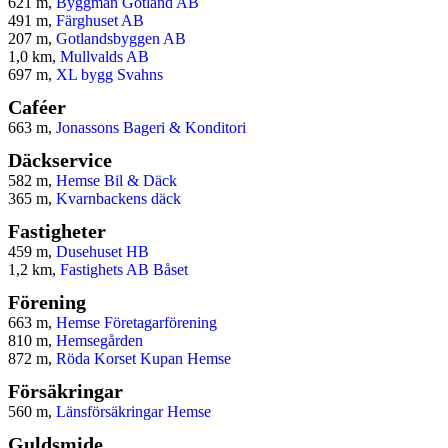
621 m,
Byggman Gotland AB
491 m,
Färghuset AB
207 m,
Gotlandsbyggen AB
1,0 km,
Mullvalds AB
697 m,
XL bygg Svahns
Caféer
663 m,
Jonassons Bageri & Konditori
Däckservice
582 m,
Hemse Bil & Däck
365 m,
Kvarnbackens däck
Fastigheter
459 m,
Dusehuset HB
1,2 km,
Fastighets AB Båset
Förening
663 m,
Hemse Företagarförening
810 m,
Hemsegården
872 m,
Röda Korset Kupan Hemse
Försäkringar
560 m,
Länsförsäkringar Hemse
Guldsmide