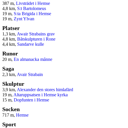
387 m,
Livsträdet i Hemse
4,8 km,
S:t Bartolomeus
19 m,
S:ta Brigida i Hemse
19 m,
Zynt Ylvan
Platser
1,3 km,
Awair Strabains grav
4,8 km,
Båtskulpturen i Rone
4,4 km,
Sandarve kulle
Runor
20 m,
En almanacka månne
Saga
2,3 km,
Avair Strabain
Skulptur
3,9 km,
Alexander den stores himlafärd
19 m,
Altaruppsatsen i Hemse kyrka
15 m,
Dopfunten i Hemse
Socken
717 m,
Hemse
Sport