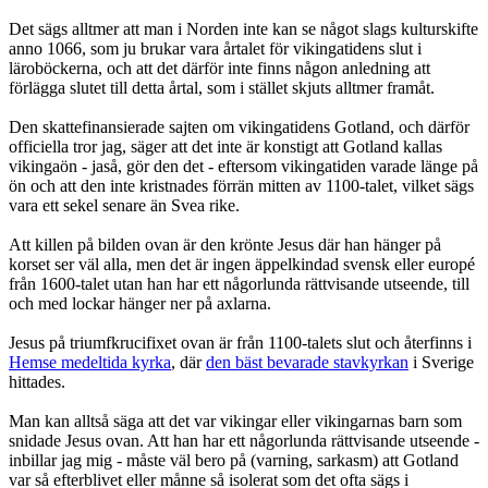
Det sägs alltmer att man i Norden inte kan se något slags kulturskifte
anno 1066, som ju brukar vara årtalet för vikingatidens slut i
läroböckerna, och att det därför inte finns någon anledning att
förlägga slutet till detta årtal, som i stället skjuts alltmer framåt.
Den skattefinansierade sajten om vikingatidens Gotland, och därför
officiella tror jag, säger att det inte är konstigt att Gotland kallas
vikingaön - jaså, gör den det - eftersom vikingatiden varade länge på
ön och att den inte kristnades förrän mitten av 1100-talet, vilket sägs
vara ett sekel senare än Svea rike.
Att killen på bilden ovan är den krönte Jesus där han hänger på
korset ser väl alla, men det är ingen äppelkindad svensk eller europé
från 1600-talet utan han har ett någorlunda rättvisande utseende, till
och med lockar hänger ner på axlarna.
Jesus på triumfkrucifixet ovan är från 1100-talets slut och återfinns i
Hemse medeltida kyrka
, där
den bäst bevarade stavkyrkan
i Sverige
hittades.
Man kan alltså säga att det var vikingar eller vikingarnas barn som
snidade Jesus ovan. Att han har ett någorlunda rättvisande utseende -
inbillar jag mig - måste väl bero på (varning, sarkasm) att Gotland
var så efterblivet eller månne så isolerat som det ofta sägs i