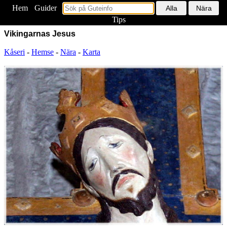
Hem
<
Guider
Tips
Vikingarnas Jesus
Kåseri
-
Hemse
-
Nära
-
Karta