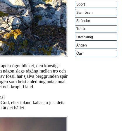
Sport
Stenrösen
Stränder
Träsk
Utveckling
Ängen
Öar
kapelseögonblicket, den konstiga
m någon slags rågång mellan tro och
v fossil har själva berggrunden spår
s ingen som helst anledning anta annat
et och krupit i land.
ns?
Gud, eller ibland kallas ju just detta
 åt det hållet.