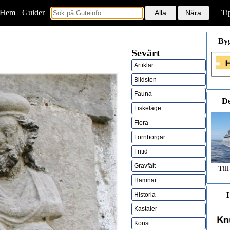
Hem
<
Guider
Ti
By
Sevärt
Artiklar
Bildsten
Fauna
De
Fiskeläge
Flora
Fornborgar
Fritid
Gravfält
Till
Hamnar
H
Historia
Kastaler
Konst