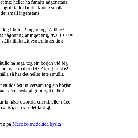
et inte heller ha funnits någonstans
 något ställe där det kunde smälla.
 det small ingenstans.
flög i luften? Ingenting? Allting?
nns någonting är ingenting, dvs 0 + 0 =
ställa till kataklysmer. Ingenting
ulle ha sagt, tog sin början vid big
tid, när smäller det? Aldrig förstås!
la så har det heller inte smullit.
tt ett tidslöst universum tog sin början
ans. Vetenskapligt uttryckt alltså.
ar ju någe utspridd energi, eller någe,
m
alltså, sen var det färdigt,
uren på
Martebo medeltida kyrka