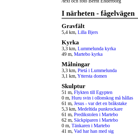
/text och foto Bernt Enderborg
I närheten - fågelvägen
Gravfält
5,4 km,
Lilla Bjers
Kyrka
3,3 km,
Lummelunda kyrka
49 m,
Martebo kyrka
Målningar
3,3 km,
Pietá i Lummelunda
3,1 km,
Yttersta domen
Skulptur
51 m,
Flykten till Egypten
0 m,
Huru svin i ollonskog må hållas
61 m,
Jesus - var det en bråkstake
5,3 km,
Medeltida punkrockare
61 m,
Predikstolen i Martebo
62 m,
Säckpiparen i Martebo
0 m,
Tänkaren i Martebo
41 m,
Vad har han med sig