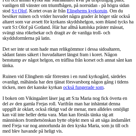
vanligen till vänster om triumfbågen, på norrsidan - på högra sidan
stod
S:t Olof
. Kortet ovan är från
Elinghems kyrkoruin
. Om du
besöker ruinen och vrider huvudet några grader åt höger står också
altaret som var avsett för kyrkans skyddshelgon, som ibland tycks ha
varit S:t Olof på Gotland. Här har alltså katolska präster mässat,
svängt sina rökelsekar och dragit av de vanliga troll- och
skyddsformlerna på latin.
Det ser inte ut som hade man relikgömmor i dessa sidoaltaren,
sådant fanns säkert i huvudaltaret längst fram i koret. Någon
benstump av något helgon, en träflisa från korset och annat sånt kan
tänka.
Ruinen vid Elinghem står förresten i en rund kyrkogård, särdeles
ovanligt, måhända har den tjänat försvarsborg någon gång i tidens
töcken, men det kanske kyrkan
också fungerade som
.
I boken om Vikingaåret läser jag att S:ta Maria nog fick överta en
del av den gamla Frejas roll. Varifrån man har inhämtat denna
uppgift är oklart, också riktigt vad de menar, men alldeles omöjligt
kan väl inte heller detta vara. Man kan förstås tänka sig att
människors fromhetsönskan bytte objekt men så att säga ändamålet
med Freja var nog annorlunda än den kyska Maria, som ju till och
med blev havande på heligt vis.