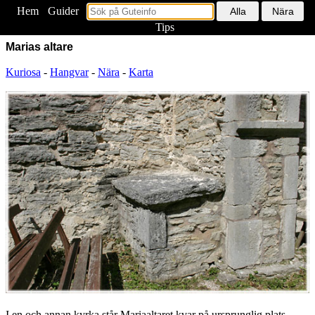
Hem
<
Guider
Tips
Marias altare
Kuriosa
-
Hangvar
-
Nära
-
Karta
I en och annan kyrka står Mariaaltaret kvar på ursprunglig plats,