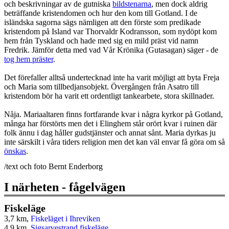
och beskrivningar av de gutniska
bildstenarna
, men dock aldrig
beträffande kristendomen och hur den kom till Gotland. I de
isländska sagorna sägs nämligen att den förste som predikade
kristendom på Island var Thorvaldr Kodransson, som nydöpt kom
hem från Tyskland och hade med sig en mild präst vid namn
Fredrik. Jämför detta med vad Vår Krönika (Gutasagan) säger - de
tog hem präster
.
Det förefaller alltså undertecknad inte ha varit möjligt att byta Freja
och Maria som tillbedjansobjekt. Övergången från Asatro till
kristendom bör ha varit ett ordentligt tankearbete, stora skillnader.
Nåja. Mariaaltaren finns fortfarande kvar i några kyrkor på Gotland,
många har förstörts men det i Elinghem står orört kvar i ruinen där
folk ännu i dag håller gudstjänster och annat sånt. Maria dyrkas ju
inte särskilt i våra tiders religion men det kan väl envar få göra om så
önskas
.
/text och foto Bernt Enderborg
I närheten - fågelvägen
Fiskeläge
3,7 km,
Fiskeläget i Ihreviken
4,9 km,
Sigsarvestrand fiskeläge