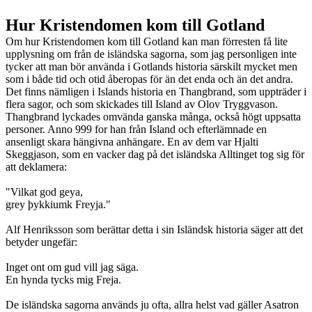
Hur Kristendomen kom till Gotland
Om hur Kristendomen kom till Gotland kan man förresten få lite
upplysning om från de isländska sagorna, som jag personligen inte
tycker att man bör använda i Gotlands historia särskilt mycket men
som i både tid och otid åberopas för än det enda och än det andra.
Det finns nämligen i Islands historia en Thangbrand, som uppträder i
flera sagor, och som skickades till Island av Olov Tryggvason.
Thangbrand lyckades omvända ganska många, också högt uppsatta
personer. Anno 999 for han från Island och efterlämnade en
ansenligt skara hängivna anhängare. En av dem var Hjalti
Skeggjason, som en vacker dag på det isländska Alltinget tog sig för
att deklamera:
"Vilkat god geya,
grey þykkiumk Freyja."
Alf Henriksson som berättar detta i sin Isländsk historia säger att det
betyder ungefär:
Inget ont om gud vill jag säga.
En hynda tycks mig Freja.
De isländska sagorna används ju ofta, allra helst vad gäller Asatron