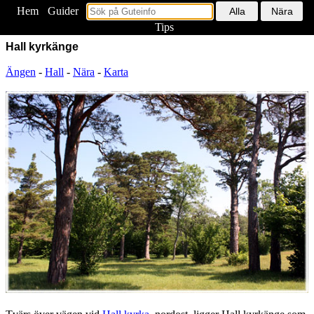
Hem
<
Guider
Tips
Hall kyrkänge
Ängen
-
Hall
-
Nära
-
Karta