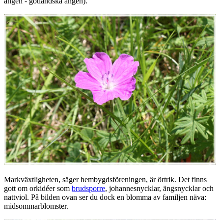
ängen - gotländska ängen).
Markväxtligheten, säger hembygdsföreningen, är örtrik. Det finns
gott om orkidéer som
brudsporre
, johannesnycklar, ängsnycklar och
nattviol. På bilden ovan ser du dock en blomma av familjen näva:
midsommarblomster.