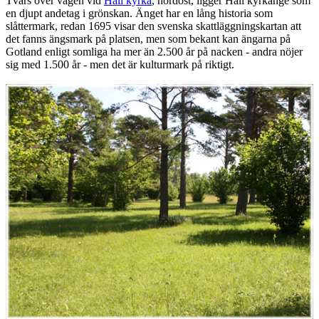
Tvärs över vägen vid
Hall kyrka
, nordost, ligger Hall kyrkänge som
en djupt andetag i grönskan. Änget har en lång historia som
slåttermark, redan 1695 visar den svenska skattläggningskartan att
det fanns ängsmark på platsen, men som bekant kan ängarna på
Gotland enligt somliga ha mer än 2.500 år på nacken - andra nöjer
sig med 1.500 år - men det är kulturmark på riktigt.