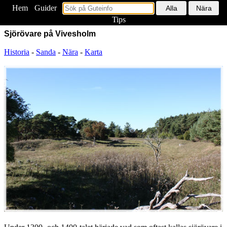
Hem
<
Guider
Tips
Sjörövare på Vivesholm
Historia
-
Sanda
-
Nära
-
Karta