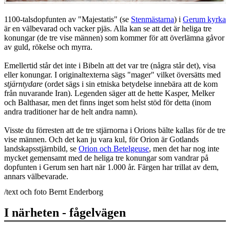
1100-talsdopfunten av "Majestatis" (se
Stenmästarna
) i
Gerum kyrka
är en välbevarad och vacker pjäs. Alla kan se att det är heliga tre
konungar (de tre vise männen) som kommer för att överlämna gåvor
av guld, rökelse och myrra.
Emellertid står det inte i Bibeln att det var tre (några står det), visa
eller konungar. I originaltexterna sägs "mager" vilket översätts med
stjärntydare
(ordet sägs i sin etniska betydelse innebära att de kom
från nuvarande Iran). Legenden säger att de hette Kasper, Melker
och Balthasar, men det finns inget som helst stöd för detta (inom
andra traditioner har de helt andra namn).
Visste du förresten att de tre stjärnorna i Orions bälte kallas för de tre
vise männen. Och det kan ju vara kul, för Orion är Gotlands
landskapsstjärnbild, se
Orion och Betelgeuse
, men det har nog inte
mycket gemensamt med de heliga tre konungar som vandrar på
dopfunten i Gerum sen hart när 1.000 år. Färgen har trillat av dem,
annars välbevarade.
/text och foto Bernt Enderborg
I närheten - fågelvägen