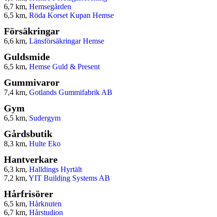
6,7 km,
Hemsegården
6,5 km,
Röda Korset Kupan Hemse
Försäkringar
6,6 km,
Länsförsäkringar Hemse
Guldsmide
6,5 km,
Hemse Guld & Present
Gummivaror
7,4 km,
Gotlands Gummifabrik AB
Gym
6,5 km,
Sudergym
Gårdsbutik
8,3 km,
Hulte Eko
Hantverkare
6,3 km,
Halldings Hyrtält
7,2 km,
YIT Building Systems AB
Hårfrisörer
6,5 km,
Hårknuten
6,7 km,
Hårstudion