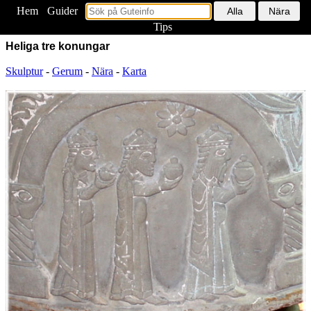
Hem
<
Guider
Tips
Heliga tre konungar
Skulptur
-
Gerum
-
Nära
-
Karta