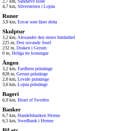
2,7 km,
Sandarve kulle
4,7 km,
Silverstenen i Lojsta
Runor
3,9 km,
Envar som läser detta
Skulptur
3,2 km,
Alexander den stores himlafärd
225 m,
Den sovande Josef
232 m,
Draken i Gerum
0 m,
Heliga tre konungar
Ängen
3,2 km,
Fardhem prästänge
828 m,
Gerum prästänge
2,0 km,
Levide prästänge
3,6 km,
Lojsta prästänge
Bageri
6,9 km,
Heart of Sweden
Banker
6,7 km,
Handelsbanken Hemse
6,5 km,
Swedbank i Hemse
Bil etc.