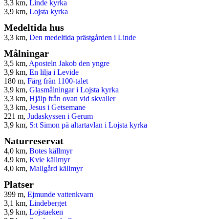
3,3 km,
Linde kyrka
3,9 km,
Lojsta kyrka
Medeltida hus
3,3 km,
Den medeltida prästgården i Linde
Målningar
3,5 km,
Aposteln Jakob den yngre
3,9 km,
En lilja i Levide
180 m,
Färg från 1100-talet
3,9 km,
Glasmålningar i Lojsta kyrka
3,3 km,
Hjälp från ovan vid skvaller
3,3 km,
Jesus i Getsemane
221 m,
Judaskyssen i Gerum
3,9 km,
S:t Simon på altartavlan i Lojsta kyrka
Naturreservat
4,0 km,
Botes källmyr
4,9 km,
Kvie källmyr
4,0 km,
Mallgård källmyr
Platser
399 m,
Ejmunde vattenkvarn
3,1 km,
Lindeberget
3,9 km,
Lojstaeken