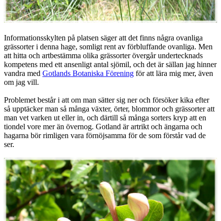
Informationsskylten på platsen säger att det finns några ovanliga
grässorter i denna hage, somligt rent av förbluffande ovanliga. Men
att hitta och artbestämma olika grässorter övergår undertecknads
kompetens med ett ansenligt antal sjömil, och det är sällan jag hinner
vandra med
Gotlands Botaniska Förening
för att lära mig mer, även
om jag vill.
Problemet består i att om man sätter sig ner och försöker kika efter
så upptäcker man så många växter, örter, blommor och grässorter att
man vet varken ut eller in, och därtill så många sorters kryp att en
tiondel vore mer än övernog. Gotland är artrikt och ängarna och
hagarna bör rimligen vara förnöjsamma för de som förstår vad de
ser.