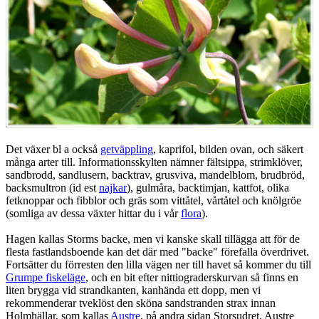
Det växer bl a också
getväppling
, kaprifol, bilden ovan, och säkert
många arter till. Informationsskylten nämner fältsippa, strimklöver,
sandbrodd, sandlusern, backtrav, grusviva, mandelblom, brudbröd,
backsmultron (id est
najkar
), gulmåra, backtimjan, kattfot, olika
fetknoppar och fibblor och gräs som vittåtel, vårtåtel och knölgröe
(somliga av dessa växter hittar du i vår
flora
).
Hagen kallas Storms backe, men vi kanske skall tillägga att för de
flesta fastlandsboende kan det där med "backe" förefalla överdrivet.
Fortsätter du förresten den lilla vägen ner till havet så kommer du till
Grumpe fiskeläge
, och en bit efter nittiograderskurvan så finns en
liten brygga vid strandkanten, kanhända ett dopp, men vi
rekommenderar tveklöst den sköna sandstranden strax innan
Holmhällar, som kallas
Austre
, på andra sidan Storsudret. Austre