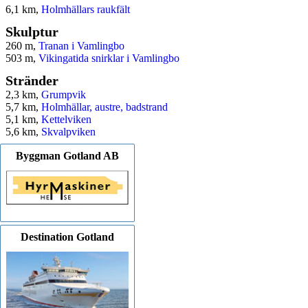
6,1 km,
Holmhällars raukfält
Skulptur
260 m,
Tranan i Vamlingbo
503 m,
Vikingatida snirklar i Vamlingbo
Stränder
2,3 km,
Grumpvik
5,7 km,
Holmhällar, austre, badstrand
5,1 km,
Kettelviken
5,6 km,
Skvalpviken
Byggman Gotland AB
Destination Gotland