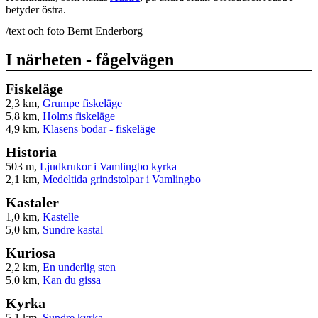
betyder östra.
/text och foto Bernt Enderborg
I närheten - fågelvägen
Fiskeläge
2,3 km,
Grumpe fiskeläge
5,8 km,
Holms fiskeläge
4,9 km,
Klasens bodar - fiskeläge
Historia
503 m,
Ljudkrukor i Vamlingbo kyrka
2,1 km,
Medeltida grindstolpar i Vamlingbo
Kastaler
1,0 km,
Kastelle
5,0 km,
Sundre kastal
Kuriosa
2,2 km,
En underlig sten
5,0 km,
Kan du gissa
Kyrka
5,1 km,
Sundre kyrka