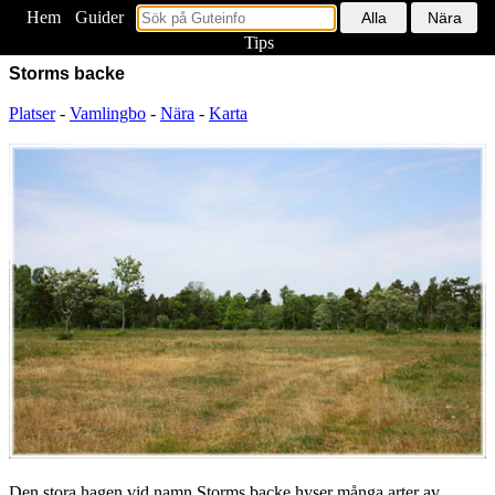
Hem
<
Guider
Tips
Storms backe
Platser
-
Vamlingbo
-
Nära
-
Karta
Den stora hagen vid namn Storms backe hyser många arter av