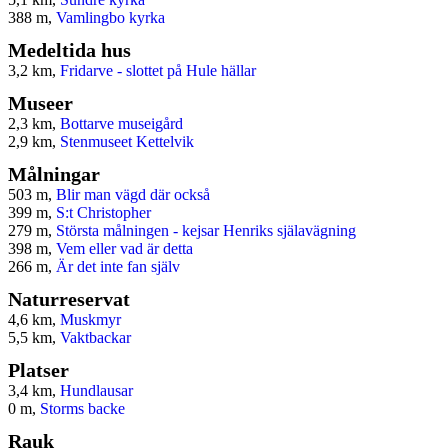
388 m,
Vamlingbo kyrka
Medeltida hus
3,2 km,
Fridarve - slottet på Hule hällar
Museer
2,3 km,
Bottarve museigård
2,9 km,
Stenmuseet Kettelvik
Målningar
503 m,
Blir man vägd där också
399 m,
S:t Christopher
279 m,
Största målningen - kejsar Henriks själavägning
398 m,
Vem eller vad är detta
266 m,
Är det inte fan själv
Naturreservat
4,6 km,
Muskmyr
5,5 km,
Vaktbackar
Platser
3,4 km,
Hundlausar
0 m,
Storms backe
Rauk