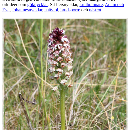
orkidéer som
göknycklar
, S:t Persnycklar,
krutbrännare
,
Adam och
Eva
,
Johannesnycklar
,
nattviol
,
brudsporre
och
nästrot
.