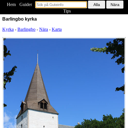
Hem
<
Guider
Tips
Barlingbo kyrka
Kyrka
-
Barlingbo
-
Nära
-
Karta