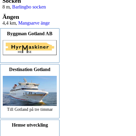
Socken
8 m,
Barlingbo socken
Ängen
4,4 km,
Mangsarve änge
Byggman Gotland AB
Destination Gotland
Till Gotland på tre timmar
Hemse utveckling