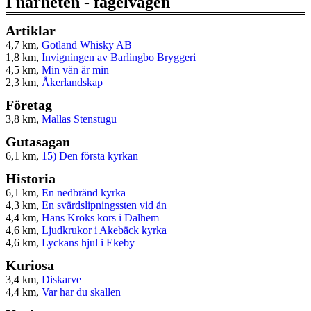
I närheten - fågelvägen
Artiklar
4,7 km,
Gotland Whisky AB
1,8 km,
Invigningen av Barlingbo Bryggeri
4,5 km,
Min vän är min
2,3 km,
Åkerlandskap
Företag
3,8 km,
Mallas Stenstugu
Gutasagan
6,1 km,
15) Den första kyrkan
Historia
6,1 km,
En nedbränd kyrka
4,3 km,
En svärdslipningssten vid ån
4,4 km,
Hans Kroks kors i Dalhem
4,6 km,
Ljudkrukor i Akebäck kyrka
4,6 km,
Lyckans hjul i Ekeby
Kuriosa
3,4 km,
Diskarve
4,4 km,
Var har du skallen