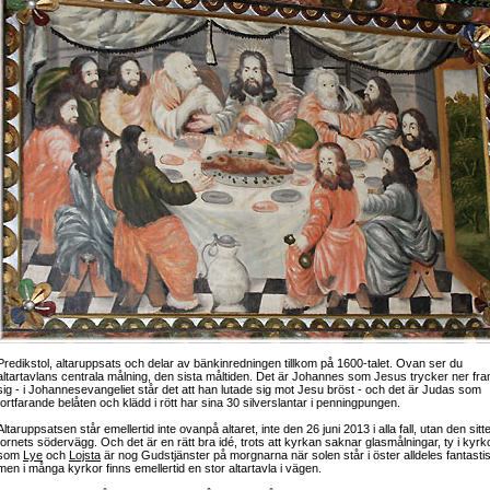
Predikstol, altaruppsats och delar av bänkinredningen tillkom på 1600-talet. Ovan ser du
altartavlans centrala målning, den sista måltiden. Det är Johannes som Jesus trycker ner fra
sig - i Johannesevangeliet står det att han lutade sig mot Jesu bröst - och det är Judas som
fortfarande belåten och klädd i rött har sina 30 silverslantar i penningpungen.
Altaruppsatsen står emellertid inte ovanpå altaret, inte den 26 juni 2013 i alla fall, utan den sitt
tornets södervägg. Och det är en rätt bra idé, trots att kyrkan saknar glasmålningar, ty i kyrk
som
Lye
och
Lojsta
är nog Gudstjänster på morgnarna när solen står i öster alldeles fantasti
men i många kyrkor finns emellertid en stor altartavla i vägen.