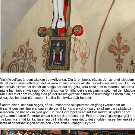
Triumfkrucifixet är som alla kan se nytillverkat. Det är en kopia, påstås det, av originalet som 
utställt på museum eftersom det lär vara en av Europas äldsta träskulpturer med färg. Och d
det förstås alldeles för fint för att hänga där det bör göra, allra helst som museerna i städerna
måste ha något att visa upp. Och tråkigt nog förhåller det sig på samma sätt med den Madon
från 1100-talet som en gång stod på det lilla utskjutande altaret på triumfbågens norra sida, e
skiva, dvs hon står på museum i stället för i kyrkan där hon bor.
Å andra sidan, det skall sägas, så fick museerna skulpturerna en gång i världen för att
församlingen inte längre ansåg att de var till kyrkans prydno - så vi skall inte bara skälla på
museerna, de har också gjort gott. Det finns exempel på att lärt folk räddat skulpturer som
kyrkvaktmästaren fått order om att helt sonika bränna upp. Experternas välgärningar gäller 
inte krucifixet i Hall kyrka, läser jag på
Hallshuks hemsida
, ty det snodde museet helt enkelt 
därtill lät de församlingen betala den kopia som nu hänger i kyrkan.