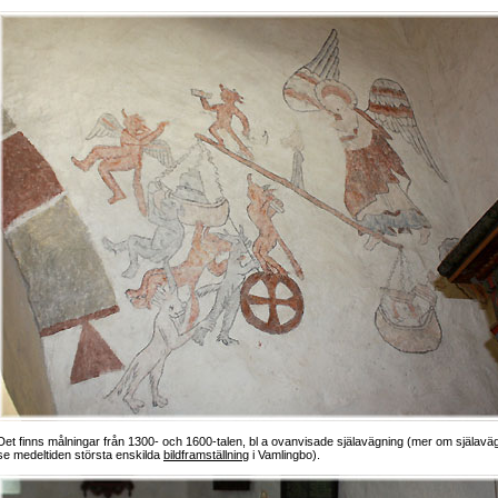
Det finns målningar från 1300- och 1600-talen, bl a ovanvisade själavägning (mer om själavä
se medeltiden största enskilda
bildframställning
i Vamlingbo).