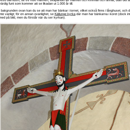
Jesu barndom, de tre vise männen, skapandet av mannen och kvinnan och annat, utan det ä
värdig funt som kommer att se likadan ut 1.000 år till.
I bakgrunden ovan kan du se att man har bänkar i tornet, vilket också finns i långhuset, och d
inte vanligt; för en annan ovanlighet, se
Källunge kyrka
där man har bänkarna i koret (dock in
med på bild, men du förstår när du ser kyrkan).