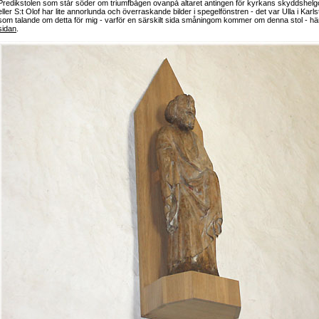
Predikstolen som står söder om triumfbågen ovanpå altaret antingen för kyrkans skyddshelg
eller S:t Olof har lite annorlunda och överraskande bilder i spegelfönstren - det var Ulla i Karl
som talande om detta för mig - varför en särskilt sida småningom kommer om denna stol - hä
sidan
.