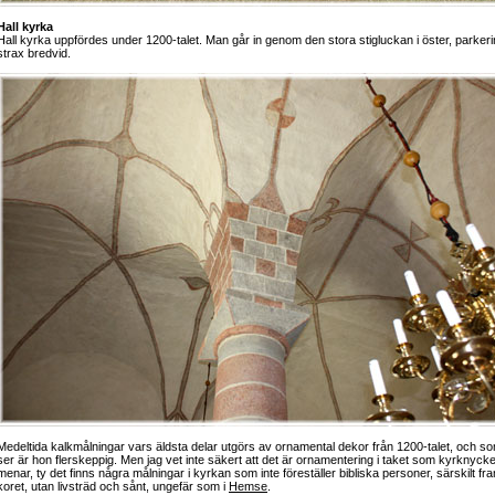
Hall kyrka
Hall kyrka uppfördes under 1200-talet. Man går in genom den stora stigluckan i öster, parker
strax bredvid.
Medeltida kalkmålningar vars äldsta delar utgörs av ornamental dekor från 1200-talet, och s
ser är hon flerskeppig. Men jag vet inte säkert att det är ornamentering i taket som kyrknycke
menar, ty det finns några målningar i kyrkan som inte föreställer bibliska personer, särskilt fr
koret, utan livsträd och sånt, ungefär som i
Hemse
.