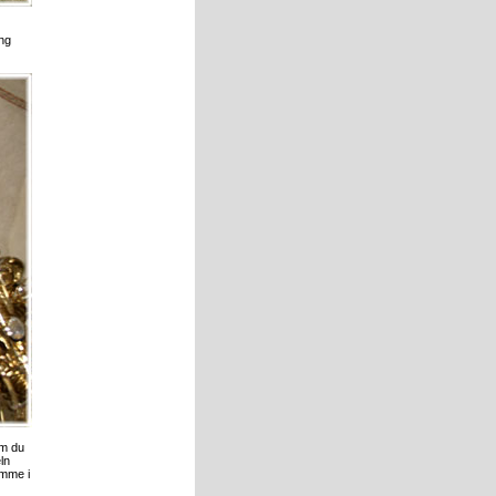
ing
om du
ln
amme i