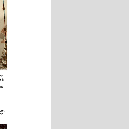
är
å är
na
n
dock
och