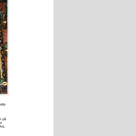
mför
er på
or
ska,