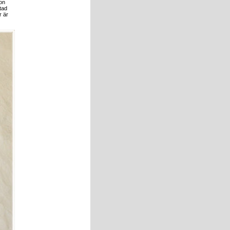
on
stad
r är