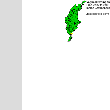
Vägbeskrivning fr
Från Visby ta väg 14
mellan Grötlingboud
/text och foto Bern