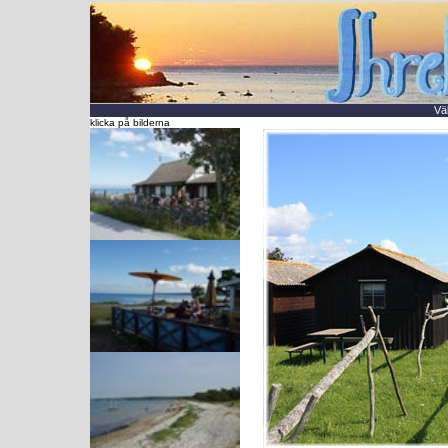
Vä
klicka på bilderna