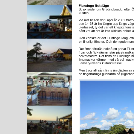
Fluntinge fiskeläge
Strax söder om Grötlingboudd, efter Ös
kusten.
Vid mitt besök där i april år 2001 trä
sen 14-15 år lite längre upp längs väge
utedasset, ty det var ett knepigt fönste
sånt vet att det är inte alldeles enkel
Och kanske är det Fluntinge i dag, eft
ett finurligt fönster. Och den gode man
Det finns förstås också ett annat Flunt
fruar och flickvänner står på strandk
helveteslarm. Det finns ett Flunting
limpmackor värmer med vårsol i nacke
Länsstyrelsens kulturintresse.
Men trots allt sånt finns än glädjen av
de fingerfärdiga gubbarna på ljugarbä