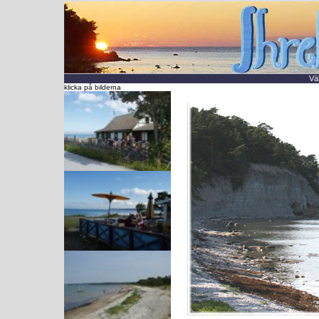
Vä
klicka på bilderna