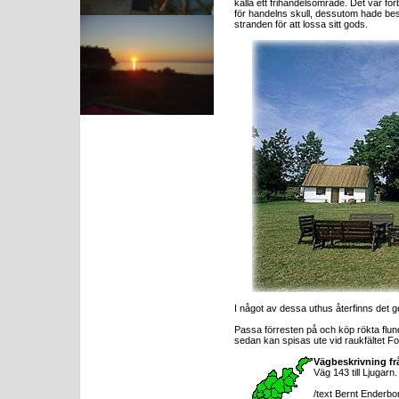
kalla ett frihandelsområde. Det var fö
för handelns skull, dessutom hade bes
stranden för att lossa sitt gods.
I något av dessa uthus återfinns det g
Passa förresten på och köp rökta flun
sedan kan spisas ute vid raukfältet F
Vägbeskrivning fr
Väg 143 till Ljugarn.
/text Bernt Enderbor