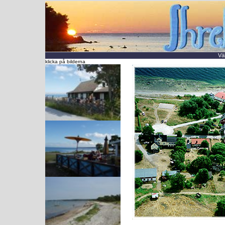
Vä
klicka på bilderna