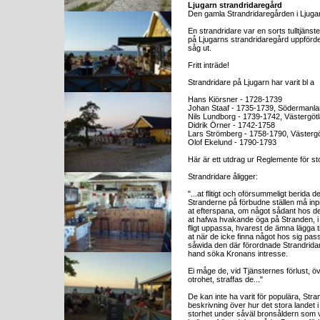
Ljugarn strandridaregård
Den gamla Strandridaregården i Ljugarn
En strandridare var en sorts tulltjän
på Ljugarns strandridaregård uppförde
såg ut.
Fritt inträde!
Strandridare på Ljugarn har varit bl a
Hans Kiörsner - 1728-1739
Johan Staaf - 1735-1739, Södermanl
Nils Lundborg - 1739-1742, Västergöt
Didrik Örner - 1742-1758
Lars Strömberg - 1758-1790, Västerg
Olof Ekelund - 1790-1793
Här är ett utdrag ur Reglemente för st
Strandridare åligger:
"...at flitigt och oförsummeligt berida d
Stranderne på förbudne ställen må inp
at efterspana, om något sådant hos d
at hafwa hvakande öga på Stranden, i
fligt uppassa, hvarest de ämna lägga til
at när de icke finna något hos sig pas
såwida den där förordnade Strandrid
hand söka Kronans intresse.
Ei måge de, vid Tjänsternes förlust, övf
otrohet, straffas de..."
De kan inte ha varit för populära, Stra
beskrivning över hur det stora landet i 
storhet under såväl bronsåldern som vi