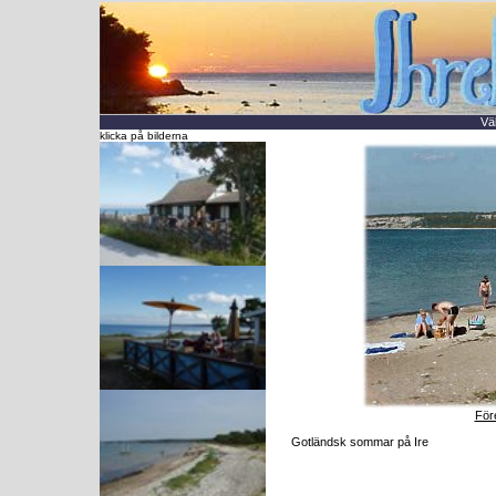
Vä
klicka på bilderna
För
Gotländsk sommar på Ire