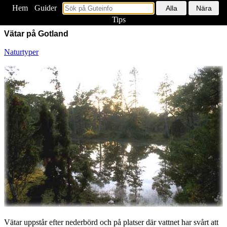
Hem
<
Guider
Tips
Vätar på Gotland
Naturtyper
Vätar uppstår efter nederbörd och på platser där vattnet har svårt att