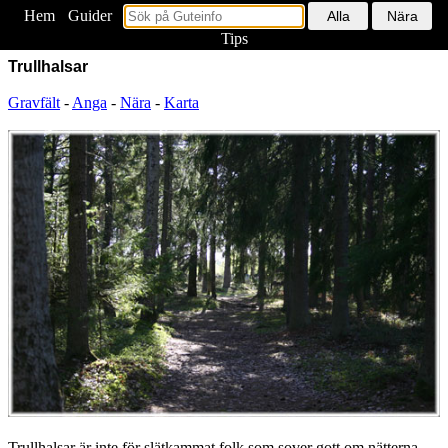
Hem
<
Guider
Tips
Trullhalsar
Gravfält
-
Anga
-
Nära
-
Karta
Trullhalsar är inte för slätkammat folk som sover gott om nätterna.