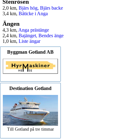
Stenrösen
2,0 km,
Bjärs hög, Bjärs backe
3,4 km,
Båticke i Anga
Ängen
4,3 km,
Anga prästänge
2,4 km,
Bajänget, Bendes änge
1,0 km,
Liste ängar
Byggman Gotland AB
Destination Gotland
Till Gotland på tre timmar