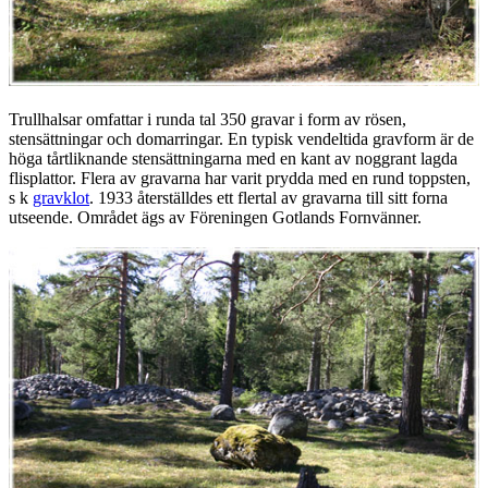
Trullhalsar omfattar i runda tal 350 gravar i form av rösen,
stensättningar och domarringar. En typisk vendeltida gravform är de
höga tårtliknande stensättningarna med en kant av noggrant lagda
flisplattor. Flera av gravarna har varit prydda med en rund toppsten,
s k
gravklot
. 1933 återställdes ett flertal av gravarna till sitt forna
utseende. Området ägs av Föreningen Gotlands Fornvänner.