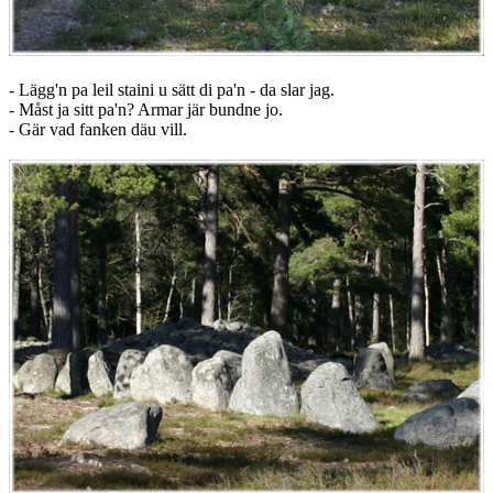
- Lägg'n pa leil staini u sätt di pa'n - da slar jag.
- Måst ja sitt pa'n? Armar jär bundne jo.
- Gär vad fanken däu vill.