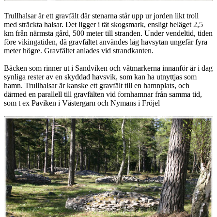
Trullhalsar är ett gravfält där stenarna står upp ur jorden likt troll
med sträckta halsar. Det ligger i tät skogsmark, ensligt beläget 2,5
km från närmsta gård, 500 meter till stranden. Under vendeltid, tiden
före vikingatiden, då gravfältet användes låg havsytan ungefär fyra
meter högre. Gravfältet anlades vid strandkanten.
Bäcken som rinner ut i Sandviken och våtmarkerna innanför är i dag
synliga rester av en skyddad havsvik, som kan ha utnyttjas som
hamn. Trullhalsar är kanske ett gravfält till en hamnplats, och
därmed en parallell till gravfälten vid fornhamnar från samma tid,
som t ex Paviken i Västergarn och Nymans i Fröjel