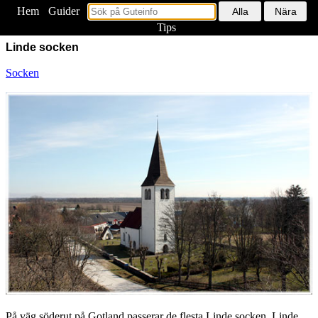
Hem
<
Guider
Tips
Linde socken
Socken
På väg söderut på Gotland passerar de flesta Linde socken. Linde