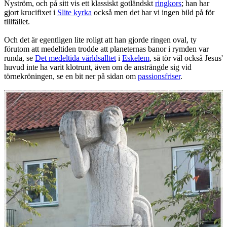
Nyström, och på sitt vis ett klassiskt gotländskt
ringkors
; han har
gjort krucifixet i
Slite kyrka
också men det har vi ingen bild på för
tillfället.
Och det är egentligen lite roligt att han gjorde ringen oval, ty
förutom att medeltiden trodde att planeternas banor i rymden var
runda, se
Det medeltida världsalltet
i
Eskelem
, så tör väl också Jesus'
huvud inte ha varit klotrunt, även om de ansträngde sig vid
törnekröningen, se en bit ner på sidan om
passionsfriser
.