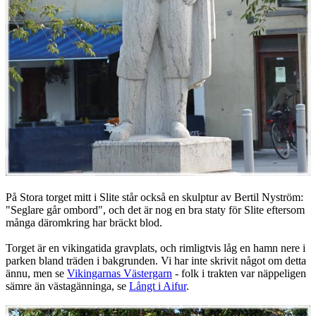
På Stora torget mitt i Slite står också en skulptur av Bertil Nyström:
"Seglare går ombord", och det är nog en bra staty för Slite eftersom
många däromkring har bräckt blod.
Torget är en vikingatida gravplats, och rimligtvis låg en hamn nere i
parken bland träden i bakgrunden. Vi har inte skrivit något om detta
ännu, men se
Vikingarnas Västergarn
- folk i trakten var näppeligen
sämre än västagänninga, se
Långt i Aifur
.