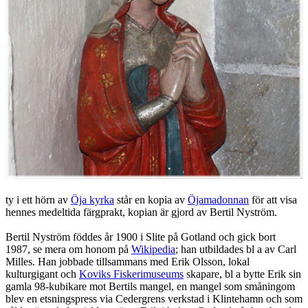
ty i ett hörn av
Öja kyrka
står en kopia av
Öjamadonnan
för att visa
hennes medeltida färgprakt, kopian är gjord av Bertil Nyström.
Bertil Nyström föddes år 1900 i Slite på Gotland och gick bort
1987, se mera om honom på
Wikipedia
; han utbildades bl a av Carl
Milles. Han jobbade tillsammans med Erik Olsson, lokal
kulturgigant och
Koviks Fiskerimuseums
skapare, bl a bytte Erik sin
gamla 98-kubikare mot Bertils mangel, en mangel som småningom
blev en etsningspress via Cedergrens verkstad i Klintehamn och som