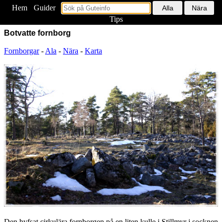
Hem
<
Guider
Tips
Botvatte fornborg
Fornborgar
-
Ala
-
Nära
-
Karta
Den hyfsat cirkulära fornborgen på en liten kulle i Stillmyr i socknen