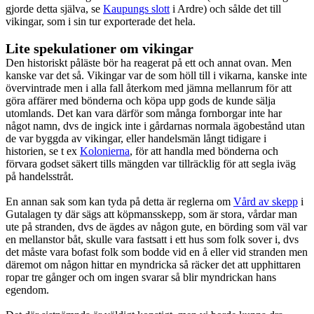
gjorde detta själva, se
Kaupungs slott
i Ardre) och sålde det till
vikingar, som i sin tur exporterade det hela.
Lite spekulationer om vikingar
Den historiskt påläste bör ha reagerat på ett och annat ovan. Men
kanske var det så. Vikingar var de som höll till i vikarna, kanske inte
övervintrade men i alla fall återkom med jämna mellanrum för att
göra affärer med bönderna och köpa upp gods de kunde sälja
utomlands. Det kan vara därför som många fornborgar inte har
något namn, dvs de ingick inte i gårdarnas normala ägobestånd utan
de var byggda av vikingar, eller handelsmän långt tidigare i
historien, se t ex
Kolonierna
, för att handla med bönderna och
förvara godset säkert tills mängden var tillräcklig för att segla iväg
på handelsstråt.
En annan sak som kan tyda på detta är reglerna om
Vård av skepp
i
Gutalagen ty där sägs att köpmansskepp, som är stora, vårdar man
ute på stranden, dvs de ägdes av någon gute, en börding som väl var
en mellanstor båt, skulle vara fastsatt i ett hus som folk sover i, dvs
det måste vara bofast folk som bodde vid en å eller vid stranden men
däremot om någon hittar en myndricka så räcker det att upphittaren
ropar tre gånger och om ingen svarar så blir myndrickan hans
egendom.