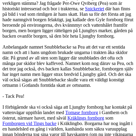
verkligen stämma? Jag frågade Per-Owe Qviberg (Pea) som är
historiskt intresserad och bor i trakterna, se
Snickeriet
där han finns
på bild i vad som rimligen är hans skatt. Han sa för det första att jag
hade namngivit borgen felaktigt, jag kallade den Gyle fornborg förut
beroende på environgerna, dvs kvännmyr och vattenhålet framför
borgen, men borgen ligger rätteligen på Ljungbys marker, gården på
backen ovanför borgen, så den bör heta Ljungby fornborg.
Anbelangade namnet Snubblebacke sa Pea att det var ett sentida
namn och att i hans ungdom brukade ungarna i trakten åka skidor
där. På grund av all sten som ligger där snubblades det ofta och
många par skidor blev kaffeved. Namnet kom nog därav sa Pea, och
det tror jag också, dvs backen kallas Snubblebacke, fornborgen själv
har inget namn men ligger strax bredvid Ljungby gård. Och det ska
väl också sägas att Snubblebacke skulle vara ett väldigt konstigt
ortnamn i Gotlands forntida skatt av ortsnamn.
- Tack Pea!
I förbigående ska vi också säga att Ljungby fornborg har kontakt på
vattenvägar uppifrån landet med
Tomase fornborg
i Ganthem och
österut, närmare havet, med såväl
Kräklings fornborg
som
Fornborgen vid Tings backe
i Kräklingbo. Borgarna har nog ingått i
en handelsled en gång i världen, kanhända som säkra varuupplag
innan bönderna tog sina varor till havskanten (om nu inte vikingarna