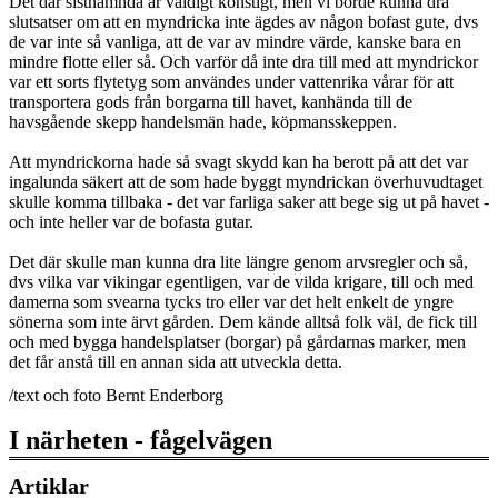
Det där sistnämnda är väldigt konstigt, men vi borde kunna dra
slutsatser om att en myndricka inte ägdes av någon bofast gute, dvs
de var inte så vanliga, att de var av mindre värde, kanske bara en
mindre flotte eller så. Och varför då inte dra till med att myndrickor
var ett sorts flytetyg som användes under vattenrika vårar för att
transportera gods från borgarna till havet, kanhända till de
havsgående skepp handelsmän hade, köpmansskeppen.
Att myndrickorna hade så svagt skydd kan ha berott på att det var
ingalunda säkert att de som hade byggt myndrickan överhuvudtaget
skulle komma tillbaka - det var farliga saker att bege sig ut på havet -
och inte heller var de bofasta gutar.
Det där skulle man kunna dra lite längre genom arvsregler och så,
dvs vilka var vikingar egentligen, var de vilda krigare, till och med
damerna som svearna tycks tro eller var det helt enkelt de yngre
sönerna som inte ärvt gården. Dem kände alltså folk väl, de fick till
och med bygga handelsplatser (borgar) på gårdarnas marker, men
det får anstå till en annan sida att utveckla detta.
/text och foto Bernt Enderborg
I närheten - fågelvägen
Artiklar