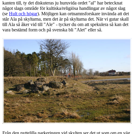
kanten till, ty det diskuteras ju huruvida ordet "al" har betecknat
något slags område för kultiska/religiösa handlingar av något slag
(se
Hult och högar
). Möjligen kan ortnamnsforskare invända att det
står Ala på skyltarna, men det är på skyltarna det. När vi gutar skall
till Ala så åker vid till "Ale" - tycker du om att spekulera så kan det
vara bestämd form och på svenska bli "Alet" eller så.
Från den pyttelilla parkeringen vid skylten ser det ut som om en väg