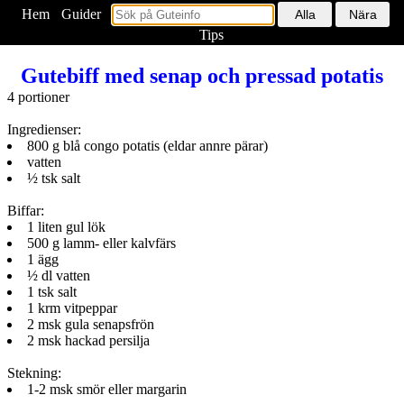
Hem
<
Guider
Tips
Gutebiff med senap och pressad potatis
4 portioner
Ingredienser:
800 g blå congo potatis (eldar annre pärar)
vatten
½ tsk salt
Biffar:
1 liten gul lök
500 g lamm- eller kalvfärs
1 ägg
½ dl vatten
1 tsk salt
1 krm vitpeppar
2 msk gula senapsfrön
2 msk hackad persilja
Stekning:
1-2 msk smör eller margarin