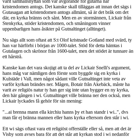
varit samhällsnyttan som var avgörande för gutarna när
kristendomen antogs. Det kanske skall tilläggas att innan det sägs i
Gutasagan att kristendomen antogs allmänt, så är det bråk om det
där, en kyrka bränns och sånt. Men en av stormännen, Lickair från
Stenkyrka, stöder kristendomen, och småningom vinner
uppenbarligen hans åsikter på Gutnaltinget (alltinget).
Nu sägs allt som oftast att S:t Olof kristnade Gotland med svärd, ty
han var härförbi i början av 1000-talet. Stöd för detta hämtas i
Gutalagen och skrönor från 1600-talet, men det stödet är tunnare än
ett hårstrå.
Kanske kan det vara skojigt att ta del av Lickair Snelli's argument,
hans måg var nämligen den förste som byggde sig en kyrka i
Kulstäde i Vall, men något sådant ville Gutnaltinget inte veta av
varför kyrkan brändes ner. Mågen, Botair från Akebäck, måste ha
varit av religiös natur ty han ger sig inte utan bygger en ny kyrka,
den här gången i wi. Gutnaltinget ville bränna ner den också, men
Lickair lyckades få gehör för sin mening:
"...ai brenna mann ella kirchiu hanns þy et han standr i wi..", dvs
man får ej bränna mannen eller hans kyrka eftersom den står i wi.
Ett wi sägs oftast vara ett religiöst offerställe eller så, men att det är
Visby som avses bara för att det står att kyrkan stod i wi nedanför