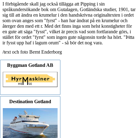
I förbigående skall jag också tillägga att Pipping i sin
språkundersökande bok om Gutalagen, Gotländska studier, 1901, tar
sig till att ändra en krumelur i den handskrivna originaltexten i ordet
som ovan anges som "fyrst" - han har ändrat på en krumelur och
återger den med ett r. Med det finns inga som helst konstigheter för
en gute att säga "fysst", vilket är precis vad som fortfarande görs, i
stället för ordet "fyrst" som ingen gute någonsin torde ha hört. "Þitta
ir fysst upp haf i lagum orum" - så bör det nog vara.
/text och foto Bernt Enderborg
Byggman Gotland AB
Destination Gotland