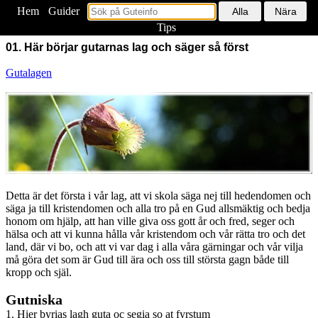
Hem
<
Guider
Tips
01. Här börjar gutarnas lag och säger så först
Gutalagen
Detta är det första i vår lag, att vi skola säga nej till hedendomen och
säga ja till kristendomen och alla tro på en Gud allsmäktig och bedja
honom om hjälp, att han ville giva oss gott år och fred, seger och
hälsa och att vi kunna hålla vår kristendom och vår rätta tro och det
land, där vi bo, och att vi var dag i alla våra gärningar och vår vilja
må göra det som är Gud till ära och oss till största gagn både till
kropp och själ.
Gutniska
1. Hier byrias lagh guta oc segia so at fyrstum