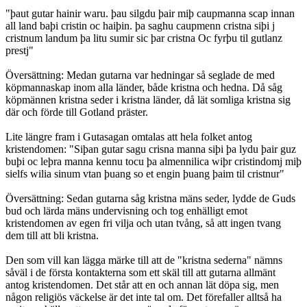
"þaut gutar hainir waru. þau silgdu þair miþ caupmanna scap innan
all land baþi cristin oc haiþin. þa saghu caupmenn cristna siþi j
cristnum landum þa litu sumir sic þar cristna Oc fyrþu til gutlanz
prestj"
Översättning: Medan gutarna var hedningar så seglade de med
köpmannaskap inom alla länder, både kristna och hedna. Då såg
köpmännen kristna seder i kristna länder, då lät somliga kristna sig
där och förde till Gotland präster.
Lite längre fram i Gutasagan omtalas att hela folket antog
kristendomen: "Siþan gutar sagu crisna manna siþi þa lydu þair guz
buþi oc leþra manna kennu tocu þa almennilica wiþr cristindomj miþ
sielfs wilia sinum vtan þuang so et engin þuang þaim til cristnur"
Översättning: Sedan gutarna såg kristna mäns seder, lydde de Guds
bud och lärda mäns undervisning och tog enhälligt emot
kristendomen av egen fri vilja och utan tvång, så att ingen tvang
dem till att bli kristna.
Den som vill kan lägga märke till att de "kristna sederna" nämns
såväl i de första kontakterna som ett skäl till att gutarna allmänt
antog kristendomen. Det står att en och annan lät döpa sig, men
någon religiös väckelse är det inte tal om. Det förefaller alltså ha