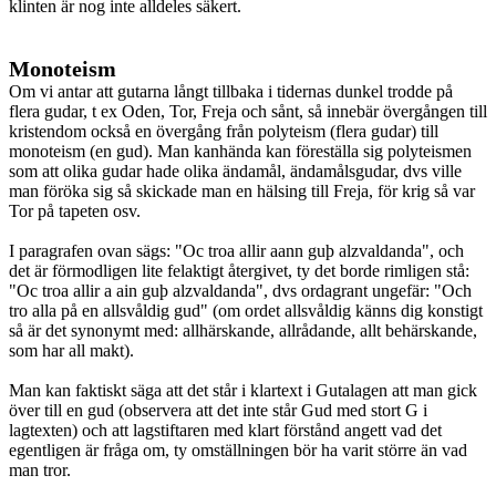
klinten är nog inte alldeles säkert.
Monoteism
Om vi antar att gutarna långt tillbaka i tidernas dunkel trodde på
flera gudar, t ex Oden, Tor, Freja och sånt, så innebär övergången till
kristendom också en övergång från polyteism (flera gudar) till
monoteism (en gud). Man kanhända kan föreställa sig polyteismen
som att olika gudar hade olika ändamål, ändamålsgudar, dvs ville
man föröka sig så skickade man en hälsing till Freja, för krig så var
Tor på tapeten osv.
I paragrafen ovan sägs: "Oc troa allir aann guþ alzvaldanda", och
det är förmodligen lite felaktigt återgivet, ty det borde rimligen stå:
"Oc troa allir a ain guþ alzvaldanda", dvs ordagrant ungefär: "Och
tro alla på en allsvåldig gud" (om ordet allsvåldig känns dig konstigt
så är det synonymt med: allhärskande, allrådande, allt behärskande,
som har all makt).
Man kan faktiskt säga att det står i klartext i Gutalagen att man gick
över till en gud (observera att det inte står Gud med stort G i
lagtexten) och att lagstiftaren med klart förstånd angett vad det
egentligen är fråga om, ty omställningen bör ha varit större än vad
man tror.