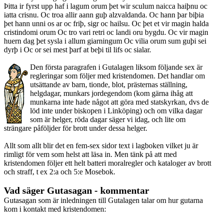
Þitta ir fyrst upp haf i lagum orum þet wir sculum naicca haiþnu oc
iatta crisnu. Oc troa allir aann guþ alzvaldanda. Oc hann þar biþia
þet hann unni os ar oc friþ, sigr oc hailsu. Oc þet et vir magin halda
cristindomi orum Oc tro vari retri oc landi oru bygdu. Oc vir magin
huern dag þet sysla i allum giarningum Oc vilia orum sum guþi sei
dyrþ i Oc or sei mest þarf at beþi til lifs oc sialar.
Den första paragrafen i Gutalagen liksom följande sex är
regleringar som följer med kristendomen. Det handlar om
utsättande av barn, tionde, blot, prästernas ställning,
helgdagar, munkars jordegendom (kom gärna ihåg att
munkarna inte hade något att göra med statskyrkan, dvs de
löd inte under biskopen i Linköping) och om vilka dagar
som är helger, röda dagar säger vi idag, och lite om
strängare påföljder för brott under dessa helger.
Allt som allt blir det en fem-sex sidor text i lagboken vilket ju är
rimligt för vem som helst att läsa in. Men tänk på att med
kristendomen följer ett helt batteri moralregler och kataloger av brott
och straff, t ex 2:a och 5:e Mosebok.
Vad säger Gutasagan - kommentar
Gutasagan som är inledningen till Gutalagen talar om hur gutarna
kom i kontakt med kristendomen: