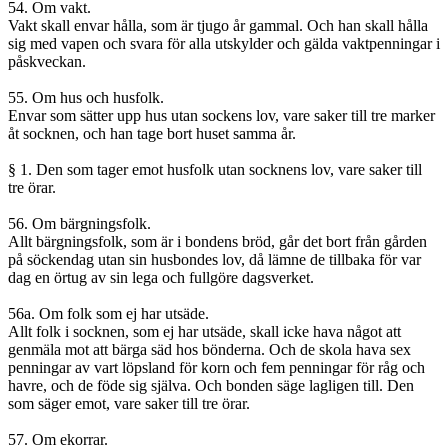
54. Om vakt.
Vakt skall envar hålla, som är tjugo år gammal. Och han skall hålla
sig med vapen och svara för alla utskylder och gälda vaktpenningar i
påskveckan.
55. Om hus och husfolk.
Envar som sätter upp hus utan sockens lov, vare saker till tre marker
åt socknen, och han tage bort huset samma år.
§ 1. Den som tager emot husfolk utan socknens lov, vare saker till
tre örar.
56. Om bärgningsfolk.
Allt bärgningsfolk, som är i bondens bröd, går det bort från gården
på söckendag utan sin husbondes lov, då lämne de tillbaka för var
dag en örtug av sin lega och fullgöre dagsverket.
56a. Om folk som ej har utsäde.
Allt folk i socknen, som ej har utsäde, skall icke hava något att
genmäla mot att bärga säd hos bönderna. Och de skola hava sex
penningar av vart löpsland för korn och fem penningar för råg och
havre, och de föde sig själva. Och bonden säge lagligen till. Den
som säger emot, vare saker till tre örar.
57. Om ekorrar.