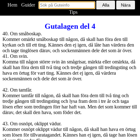
Hem
<
Guider
Tips
Gutalagen del 4
40. Om småboskap.
Kommer omärkt småboskap till någon, då skall han föra den till
kyrkan och till ett ting. Kännes den ej igen, då låte han värdera den
och tage tinglösen därav, och sockenmännen dele det som är över.
41. Om svin.
Komma till någon större svin än smågrisar, märkta eller omärkta, då
skall han föra dem till två ting och tredje gången till tredingsting och
hava en örtug för vart ting. Kännes det ej igen, då värdera
sockenmännen och dele det som är över.
42. Om tamfår.
Kommer tamfår till någon, då skall han föra dem till två ting och
tredje gången till tredingsting och lysa fram dem i tre år och taga
lösen efter som tredingen förr har haft van. Men det som kommer till
därav, det skall den hava, som föder det.
43. Om osnöpt, oklippt vädur.
Kommer osnöpt oklippt vädur till någon, då skall han hava en örtug
som lösen för tillvaratagandet. Kännes han ej igen, då tage han lösen