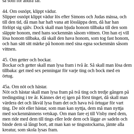
så som för andra får.
44. Om osnöpt, klippt vädur.
Slipper osnöpt klippt vädur lös efter Simons och Judas mässa, och
till den tid, då man har haft vana att lössläppa dem, då har han
förlöpt sig själv. Dock skall man bjuda honom tillbaka till den som
släppte honom, med hans sockenmän såsom vittnen. Om han ej vill
lösa honom tillbaka, då skall den hava honom, som tog fast honom,
och han sätt sitt märke på honom med sina egna sockenmän såsom
vittnen.
45. Om getter och bockar.
Bockar och getter skall man lysa fram i två år. Så skall man lösa dem
tillbaka: get med sex penningar för varje ting och bock med en
örtug.
45a. Om nöt och hästar.
Nöt och hästar skall man lysa fram på två ting och tredje gången på
tredingsting i tre år. Kännes det ej igen på först tinget, då skall man
värdera det och likväl lysa fram det och hava två örtugar för vart
ting. De nöt eller hästar, som man kan nyttja, dem må man nyttja
med sockenmännens vetskap. Om man fare ej till Visby med dem,
men ride med dem till tings eller lede dem och lägge av sadeln och
binde dem så långt bort, att man kan se tingsstockarna, jämte alla
kreatur, som skola lysas fram.