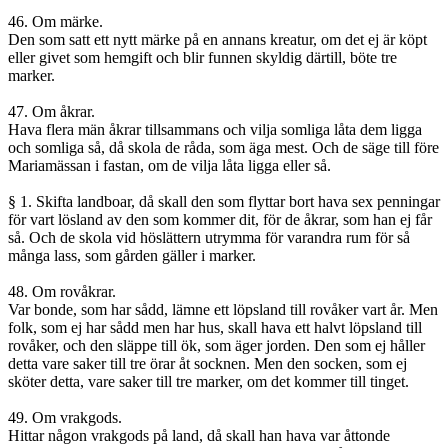
46. Om märke.
Den som satt ett nytt märke på en annans kreatur, om det ej är köpt
eller givet som hemgift och blir funnen skyldig därtill, böte tre
marker.
47. Om åkrar.
Hava flera män åkrar tillsammans och vilja somliga låta dem ligga
och somliga så, då skola de råda, som äga mest. Och de säge till före
Mariamässan i fastan, om de vilja låta ligga eller så.
§ 1. Skifta landboar, då skall den som flyttar bort hava sex penningar
för vart lösland av den som kommer dit, för de åkrar, som han ej får
så. Och de skola vid höslättern utrymma för varandra rum för så
många lass, som gården gäller i marker.
48. Om rovåkrar.
Var bonde, som har sådd, lämne ett löpsland till rovåker vart år. Men
folk, som ej har sådd men har hus, skall hava ett halvt löpsland till
rovåker, och den släppe till ök, som äger jorden. Den som ej håller
detta vare saker till tre örar åt socknen. Men den socken, som ej
sköter detta, vare saker till tre marker, om det kommer till tinget.
49. Om vrakgods.
Hittar någon vrakgods på land, då skall han hava var åttonde