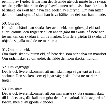
penning av fyndet. Hittar han det flytande ute och måste hava skepp
och åror, eller hittar han det på havsbottnen och måste hava krok och
båtshake, då skall han hava tredjedelen av sitt fynd. Om han hittar
det utom landssyn, då skall han hava hälften av det som han hittade.
50. Om eld.
Kan så illa hända, att skada sker av en eld, som göres på eldstad
eller i eldhus, och flyger den i en annan gård till skada, då böte han
tre marker, om skadan är till tre marker. Om flera gårdar få skada, då
nöje de sig alla med de tre markerna.
51. Om buren eld.
Om skada sker av buren eld, då böte den som bär halva sin mansbot.
Om sådant sker av omyndig, då gälde den som skickar honom.
52. Om vägbygge.
Det är ock överenskommet, att man skall laga vägar vart år i alla
socknar. Den socken, som ej lagar vägar, skall böta tre marker till
tinget.
53. Om skatt.
Det är ock överenskommet, att om man måste skjuta samman skatt
till landets tarv, då skall man göra det efter marktal, både av jord och
lösöre, men ej av gjorda klenoder.