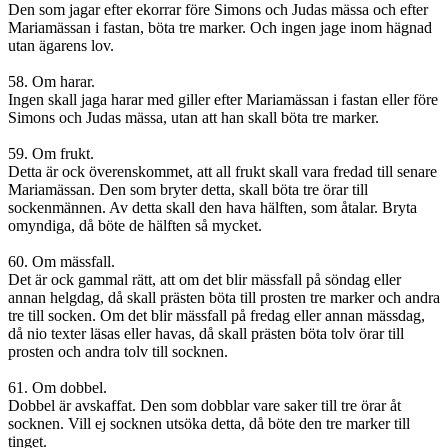
Den som jagar efter ekorrar före Simons och Judas mässa och efter
Mariamässan i fastan, böta tre marker. Och ingen jage inom hägnad
utan ägarens lov.
58. Om harar.
Ingen skall jaga harar med giller efter Mariamässan i fastan eller före
Simons och Judas mässa, utan att han skall böta tre marker.
59. Om frukt.
Detta är ock överenskommet, att all frukt skall vara fredad till senare
Mariamässan. Den som bryter detta, skall böta tre örar till
sockenmännen. Av detta skall den hava hälften, som åtalar. Bryta
omyndiga, då böte de hälften så mycket.
60. Om mässfall.
Det är ock gammal rätt, att om det blir mässfall på söndag eller
annan helgdag, då skall prästen böta till prosten tre marker och andra
tre till socken. Om det blir mässfall på fredag eller annan mässdag,
då nio texter läsas eller havas, då skall prästen böta tolv örar till
prosten och andra tolv till socknen.
61. Om dobbel.
Dobbel är avskaffat. Den som dobblar vare saker till tre örar åt
socknen. Vill ej socknen utsöka detta, då böte den tre marker till
tinget.