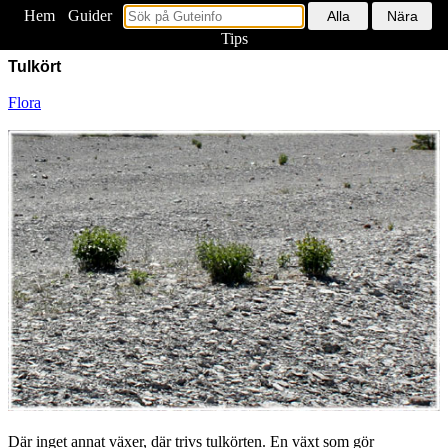
Hem
<
Guider
Tips
Tulkört
Flora
Där inget annat växer, där trivs tulkörten. En växt som gör