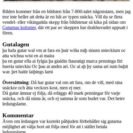
Bilden kommer från en bildsten från 7-800-talet någonstans, men jag
tror inte heller att detta är en båt av typen snäcka. Vill du se flera
vendel- eller vikingatida skepp från bildstenar så kika på sidan om
Gutarnas kolonier
, där ett par av skeppen har drakhuvudet uppsatt i
fören.
Gutalagen
þa hafa gutar wal vm at fara en þair wilia miþ sinum snieckium oc
atta wichna wist en ai maira
þa en gutar efla ai fylgia þa gialdin fiauratigi marca penninga firi
hueria snieckiu Oc þau at andru ari. Oc ai aþ þy sama ari sum buþit
war. þet haitir laiþings lami
Översättning
: Då har gutar val om att fara, om de vill, med sina
snäckor och åtta veckors kost, men ej mer.
Då gutar ämnar ej följa, då erläggs 40 mark penningar för varje
snäcka, och då nästa år, och ej samma år som budet var. Det heter
ledungslame.
Kommentar
Även om ledungen var korrekt påbjuden förbehåller sig gutarna
möjlighet att välja bort att följa med för att i stället betala
ledungslame.