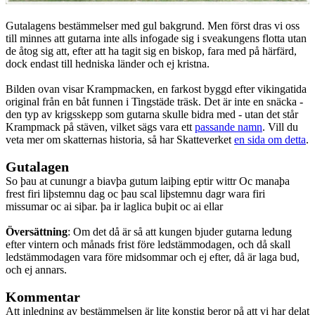
Gutalagens bestämmelser med gul bakgrund. Men först dras vi oss
till minnes att gutarna inte alls infogade sig i sveakungens flotta utan
de åtog sig att, efter att ha tagit sig en biskop, fara med på härfärd,
dock endast till hedniska länder och ej kristna.
Bilden ovan visar Krampmacken, en farkost byggd efter vikingatida
original från en båt funnen i Tingstäde träsk. Det är inte en snäcka -
den typ av krigsskepp som gutarna skulle bidra med - utan det står
Krampmack på stäven, vilket sägs vara ett
passande namn
. Vill du
veta mer om skatternas historia, så har Skatteverket
en sida om detta
.
Gutalagen
So þau at cunungr a biavþa gutum laiþing eptir wittr Oc manaþa
frest firi liþstemnu dag oc þau scal liþstemnu dagr wara firi
missumar oc ai siþar. þa ir laglica buþit oc ai ellar
Översättning
: Om det då är så att kungen bjuder gutarna ledung
efter vintern och månads frist före ledstämmodagen, och då skall
ledstämmodagen vara före midsommar och ej efter, då är laga bud,
och ej annars.
Kommentar
Att inledning av bestämmelsen är lite konstig beror på att vi har delat