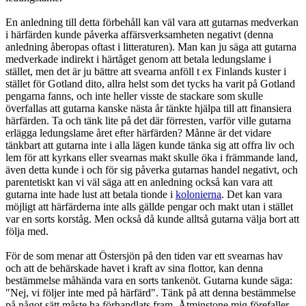
En anledning till detta förbehåll kan väl vara att gutarnas medverkan
i härfärden kunde påverka affärsverksamheten negativt (denna
anledning åberopas oftast i litteraturen). Man kan ju säga att gutarna
medverkade indirekt i härtåget genom att betala ledungslame i
stället, men det är ju bättre att svearna anföll t ex Finlands kuster i
stället för Gotland dito, allra helst som det tycks ha varit på Gotland
pengarna fanns, och inte heller visste de stackare som skulle
överfallas att gutarna kanske nästa år tänkte hjälpa till att finansiera
härfärden. Ta och tänk lite på det där förresten, varför ville gutarna
erlägga ledungslame året efter härfärden? Månne är det vidare
tänkbart att gutarna inte i alla lägen kunde tänka sig att offra liv och
lem för att kyrkans eller svearnas makt skulle öka i främmande land,
även detta kunde i och för sig påverka gutarnas handel negativt, och
parentetiskt kan vi väl säga att en anledning också kan vara att
gutarna inte hade lust att betala tionde i
kolonierna
. Det kan vara
möjligt att härfärderna inte alls gällde pengar och makt utan i stället
var en sorts korståg. Men också då kunde alltså gutarna välja bort att
följa med.
För de som menar att Östersjön på den tiden var ett svearnas hav
och att de behärskade havet i kraft av sina flottor, kan denna
bestämmelse måhända vara en sorts tankenöt. Gutarna kunde säga:
"Nej, vi följer inte med på härfärd". Tänk på att denna bestämmelse
på något sätt måste ha förhandlats fram. Åtminstone mig förefaller