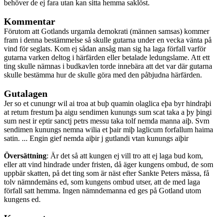
behöver de ej fara utan kan sitta hemma saklöst.
Kommentar
Förutom att Gotlands urgamla demokrati (männen samsas) kommer
fram i denna bestämmelse så skulle gutarna under en vecka vänta på
vind för seglats. Kom ej sådan ansåg man sig ha laga förfall varför
gutarna varken deltog i härfärden eller betalade ledungslame. Att ett
ting skulle nämnas i budkavlen torde innebära att det var där gutarna
skulle bestämma hur de skulle göra med den påbjudna härfärden.
Gutalagen
Jer so et cunungr wil ai troa at buþ quamin olaglica eþa byr hindraþi
at retum frestum þa aigu sendimen kunungs sum scat taka a þy þingi
sum nest ir eptir sanctj petrs messu taka tolf nemda manna aiþ. Svm
sendimen kunungs nemna wilia et þair miþ laglicum forfallum haima
satin. ... Engin gief nemda aiþir j gutlandi vtan kunungs aiþir
Översättning
: Är det så att kungen ej vill tro att ej laga bud kom,
eller att vind hindrade under fristen, då äger kungens ombud, de som
uppbär skatten, på det ting som är näst efter Sankte Peters mässa, få
tolv nämndemäns ed, som kungens ombud utser, att de med laga
förfall satt hemma. Ingen nämndemanna ed ges på Gotland utom
kungens ed.