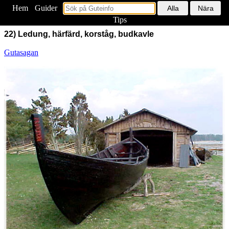
Hem
<
Guider
Tips
22) Ledung, härfärd, korståg, budkavle
Gutasagan