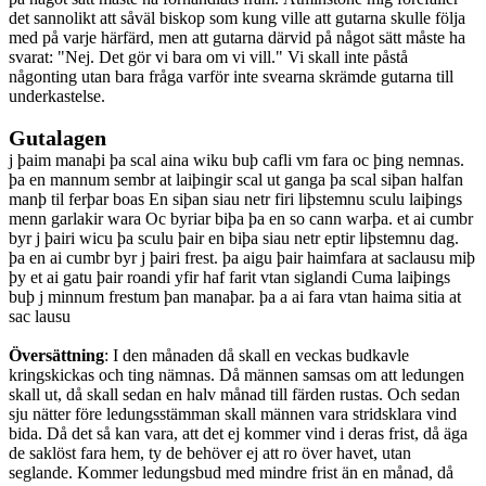
det sannolikt att såväl biskop som kung ville att gutarna skulle följa
med på varje härfärd, men att gutarna därvid på något sätt måste ha
svarat: "Nej. Det gör vi bara om vi vill." Vi skall inte påstå
någonting utan bara fråga varför inte svearna skrämde gutarna till
underkastelse.
Gutalagen
j þaim manaþi þa scal aina wiku buþ cafli vm fara oc þing nemnas.
þa en mannum sembr at laiþingir scal ut ganga þa scal siþan halfan
manþ til ferþar boas En siþan siau netr firi liþstemnu sculu laiþings
menn garlakir wara Oc byriar biþa þa en so cann warþa. et ai cumbr
byr j þairi wicu þa sculu þair en biþa siau netr eptir liþstemnu dag.
þa en ai cumbr byr j þairi frest. þa aigu þair haimfara at saclausu miþ
þy et ai gatu þair roandi yfir haf farit vtan siglandi Cuma laiþings
buþ j minnum frestum þan manaþar. þa a ai fara vtan haima sitia at
sac lausu
Översättning
: I den månaden då skall en veckas budkavle
kringskickas och ting nämnas. Då männen samsas om att ledungen
skall ut, då skall sedan en halv månad till färden rustas. Och sedan
sju nätter före ledungsstämman skall männen vara stridsklara vind
bida. Då det så kan vara, att det ej kommer vind i deras frist, då äga
de saklöst fara hem, ty de behöver ej att ro över havet, utan
seglande. Kommer ledungsbud med mindre frist än en månad, då