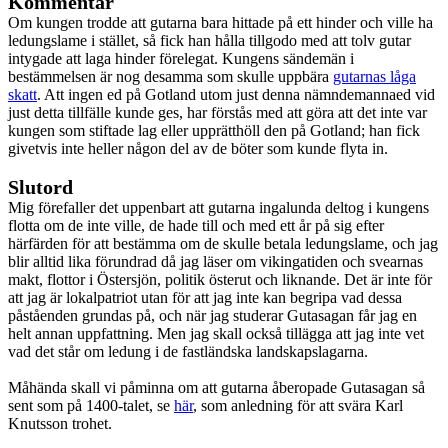
Kommentar
Om kungen trodde att gutarna bara hittade på ett hinder och ville ha
ledungslame i stället, så fick han hålla tillgodo med att tolv gutar
intygade att laga hinder förelegat. Kungens sändemän i
bestämmelsen är nog desamma som skulle uppbära
gutarnas låga
skatt
. Att ingen ed på Gotland utom just denna nämndemannaed vid
just detta tillfälle kunde ges, har förstås med att göra att det inte var
kungen som stiftade lag eller upprätthöll den på Gotland; han fick
givetvis inte heller någon del av de böter som kunde flyta in.
Slutord
Mig förefaller det uppenbart att gutarna ingalunda deltog i kungens
flotta om de inte ville, de hade till och med ett år på sig efter
härfärden för att bestämma om de skulle betala ledungslame, och jag
blir alltid lika förundrad då jag läser om vikingatiden och svearnas
makt, flottor i Östersjön, politik österut och liknande. Det är inte för
att jag är lokalpatriot utan för att jag inte kan begripa vad dessa
påståenden grundas på, och när jag studerar Gutasagan får jag en
helt annan uppfattning. Men jag skall också tillägga att jag inte vet
vad det står om ledung i de fastländska landskapslagarna.
Måhända skall vi påminna om att gutarna åberopade Gutasagan så
sent som på 1400-talet, se
här
, som anledning för att svära Karl
Knutsson trohet.