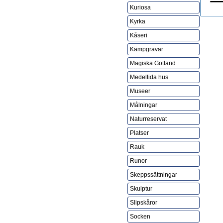
Kuriosa
Kyrka
Kåseri
Kämpgravar
Magiska Gotland
Medeltida hus
Museer
Målningar
Naturreservat
Platser
Rauk
Runor
Skeppssättningar
Skulptur
Slipskåror
Socken