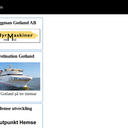
ps
ggman Gotland AB
stination Gotland
 Gotland på tre timmar
emse utveckling