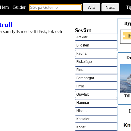
Hem
<
Guider
Ti
rull
By
Sevärt
a som fylls med salt fläsk, lök och
Artiklar
Bildsten
Fauna
De
Fiskeläge
Flora
Fornborgar
Fritid
Gravfält
Till
Hamnar
H
Historia
Kastaler
Konst