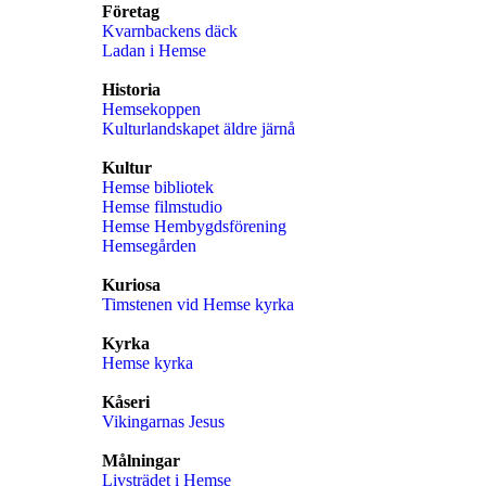
Företag
Kvarnbackens däck
Ladan i Hemse
Historia
Hemsekoppen
Kulturlandskapet äldre järnå
Kultur
Hemse bibliotek
Hemse filmstudio
Hemse Hembygdsförening
Hemsegården
Kuriosa
Timstenen vid Hemse kyrka
Kyrka
Hemse kyrka
Kåseri
Vikingarnas Jesus
Målningar
Livsträdet i Hemse