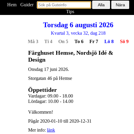
Hem
<
Guider
Tips
Torsdag 6 augusti 2026
Kvartal 3, vecka 32, dag 218
Må 3
Ti 4
On 5
To 6
Fr 7
Lö 8
Sö 9
Färghuset Hemse, Nordsjö Idé &
Design
Onsdag 17 juni 2026.
Storgatan 46 på Hemse
Öppettider
Vardagar: 09.00 - 18.00
Lördagar: 10.00 - 14.00
Välkommen!
Pågår 2020-01-10 till 2020-12-31
Mer info:
länk