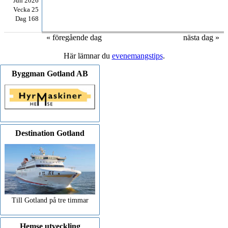
Jun 2026
Vecka 25
Dag 168
« föregående dag
nästa dag »
Här lämnar du
evenemangstips
.
Byggman Gotland AB
Destination Gotland
Till Gotland på tre timmar
Hemse utveckling