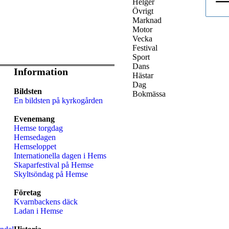
Helger
Övrigt
Marknad
Motor
Vecka
Festival
Sport
Dans
Information
Hästar
Dag
Bildsten
Bokmässa
En bildsten på kyrkogården
Evenemang
Hemse torgdag
Hemsedagen
Hemseloppet
Internationella dagen i Hems
Skaparfestival på Hemse
Skyltsöndag på Hemse
Företag
Kvarnbackens däck
Ladan i Hemse