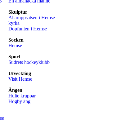
B
En almanacka månne
Skulptur
Altaruppsatsen i Hemse
kyrka
Dopfunten i Hemse
Socken
Hemse
Sport
Sudrets hockeyklubb
Utveckling
Visit Hemse
Ängen
Hulte kruppar
Högby äng
se