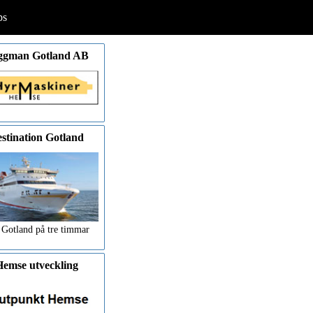
ps
ggman Gotland AB
stination Gotland
 Gotland på tre timmar
emse utveckling