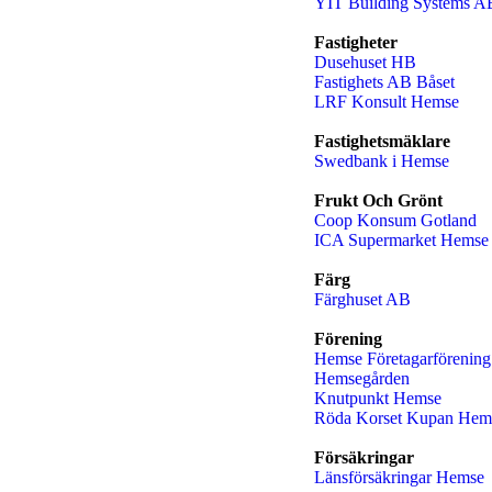
YIT Building Systems A
Fastigheter
Dusehuset HB
Fastighets AB Båset
LRF Konsult Hemse
Fastighetsmäklare
Swedbank i Hemse
Frukt Och Grönt
Coop Konsum Gotland
ICA Supermarket Hemse
Färg
Färghuset AB
Förening
Hemse Företagarförening
Hemsegården
Knutpunkt Hemse
Röda Korset Kupan Hem
Försäkringar
Länsförsäkringar Hemse