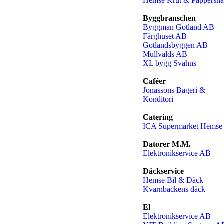
Hemse Krut & Pappersha
Byggbranschen
Byggman Gotland AB
Färghuset AB
Gotlandsbyggen AB
Mullvalds AB
XL bygg Svahns
Caféer
Jonassons Bageri &
Konditori
Catering
ICA Supermarket Hemse
Datorer M.m.
Elektronikservice AB
Däckservice
Hemse Bil & Däck
Kvarnbackens däck
El
Elektronikservice AB