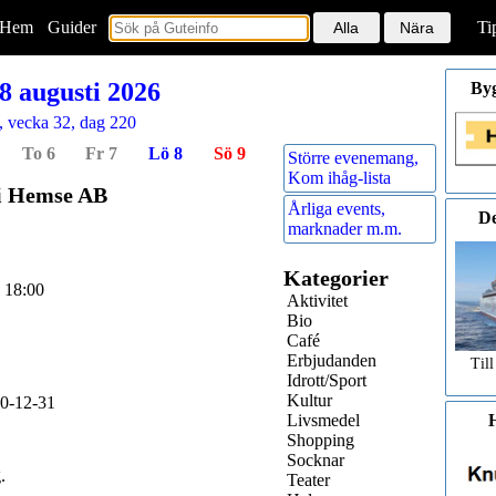
Hem
<
Guider
Ti
8 augusti 2026
By
, vecka 32, dag 220
To 6
Fr 7
Lö 8
Sö 9
Större evenemang,
Kom ihåg-lista
 i Hemse AB
Årliga events,
De
marknader m.m.
Kategorier
 18:00
Aktivitet
Bio
Café
Erbjudanden
Till
Idrott/Sport
Kultur
20-12-31
Livsmedel
H
Shopping
Socknar
g
.
Teater