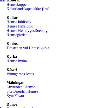
ndel
Historia
Hemsekoppen
Kulturlandskapet äldre järnå
Kultur
Hemse bibliotek
Hemse filmstudio
Hemse Hembygdsförening
Hemsegården
Kuriosa
Timstenen vid Hemse kyrka
Kyrka
Hemse kyrka
Kåseri
Vikingarnas Jesus
Målningar
Livsträdet i Hemse
S:ta Brigida i Hemse
Zynt Ylvan
Runor