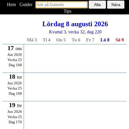
Hem
<
Guider
Tips
Lördag 8 augusti 2026
Kvartal 3, vecka 32, dag 220
Må 3
Ti 4
On 5
To 6
Fr 7
Lö 8
Sö 9
17
ons
Jun 2026
Vecka 25
Dag 168
18
tor
Jun 2026
Vecka 25
Dag 169
19
fre
Jun 2026
Vecka 25
Dag 170