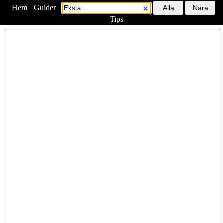
Hem
<
Guider
Tips