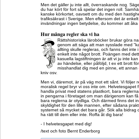
Men det gäller ju inte allt, överraskande nog. Säg
du har kört för fort så spelar det ingen roll. Samhäll
kanske körkortet, oavsett om du med den hastighe
trafiksäkrast i Sverige. Men eftersom det är enkelt
invändningar ingen betydelse, du kommer att åka d
Hur många regler ska vi ha
Rättshistoriska läroböcker brukar göra na
genom att säga att man sysslade med "kasu
allting skulle regleras, och fanns det inte 
enkelt inte något brott. Poängen med det
kasuella lagstiftningen är att vi ju inte ka
av händelse, eller påföljd, t ex ett brott 
misshandlat dig med en pinne, ett annan 
kniv osv.
Men vi, däremot, är på väg mot ett sånt. Vi följer 
moralisk regel bryr vi oss inte om. Helvetesgapet fi
handla privat med statens plastkort, bara reglerna 
in pengarna i företaget om man därigenom kan få 
bara reglerna är otydliga. Och därmed finns det i
skyldighet för den lille mannen, efter sådana prakt
systemet så mycket det bara går. Sök alla bidrag 
ha rätt till dem eller inte. Roffa åt dig bara!
- I helvetesgapet med dig!
/text och foto Bernt Enderborg