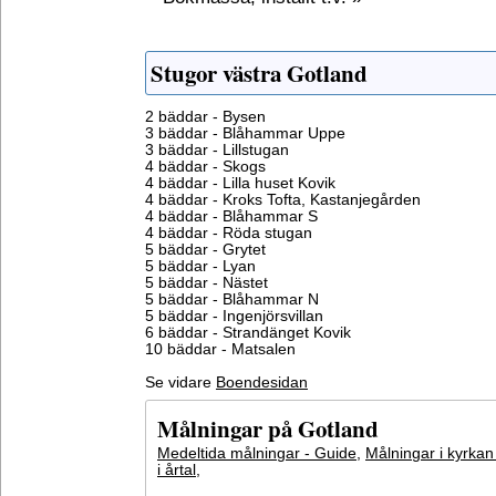
Stugor västra Gotland
2 bäddar - Bysen
3 bäddar - Blåhammar Uppe
3 bäddar - Lillstugan
4 bäddar - Skogs
4 bäddar - Lilla huset Kovik
4 bäddar - Kroks Tofta, Kastanjegården
4 bäddar - Blåhammar S
4 bäddar - Röda stugan
5 bäddar - Grytet
5 bäddar - Lyan
5 bäddar - Nästet
5 bäddar - Blåhammar N
5 bäddar - Ingenjörsvillan
6 bäddar - Strandänget Kovik
10 bäddar - Matsalen
Se vidare
Boendesidan
Målningar på Gotland
Medeltida målningar - Guide
,
Målningar i kyrkan
i årtal
,