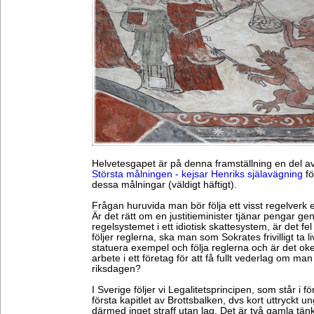
Helvetesgapet är på denna framställning en del av
Största målningen - kejsar Henriks själavägning
fö
dessa målningar (väldigt häftigt).
Frågan huruvida man bör följa ett visst regelverk el
Är det rätt om en justitieminister tjänar pengar gen
regelsystemet i ett idiotisk skattesystem, är det fel
följer reglerna, ska man som Sokrates frivilligt ta liv
statuera exempel och följa reglerna och är det oke
arbete i ett företag för att få fullt vederlag om man 
riksdagen?
I Sverige följer vi Legalitetsprincipen, som står i f
första kapitlet av Brottsbalken, dvs kort uttryckt un
därmed inget straff utan lag. Det är två gamla tä