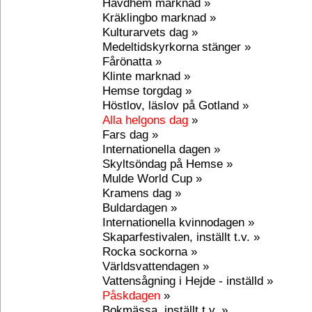
Havdhem marknad »
Kräklingbo marknad »
Kulturarvets dag »
Medeltidskyrkorna stänger »
Fårönatta »
Klinte marknad »
Hemse torgdag »
Höstlov, läslov på Gotland »
Alla helgons dag
»
Fars dag »
Internationella dagen »
Skyltsöndag på Hemse »
Mulde World Cup »
Kramens dag »
Buldardagen »
Internationella kvinnodagen »
Skaparfestivalen, inställt t.v. »
Rocka sockorna »
Världsvattendagen »
Vattensågning i Hejde - inställd »
Påskdagen
»
Bokmässa, inställt t.v. »