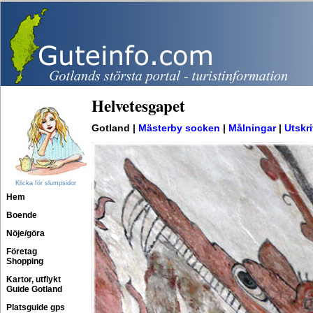
Helvetesgapet
Gotland |
Mästerby socken
|
Målningar
|
Utskri
Klicka för slumpsidor
Hem
Boende
Nöje/göra
Företag
Shopping
Kartor, utflykt
Guide Gotland
Platsguide gps