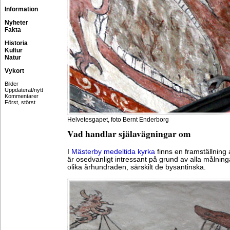
Information
Nyheter
Fakta
Historia
Kultur
Natur
Vykort
Bilder
Uppdaterat/nytt
Kommentarer
Först, störst
Helvetesgapet, foto Bernt Enderborg
Vad handlar själavägningar om
I
Mästerby medeltida kyrka
finns en framställning
är osedvanligt intressant på grund av alla målning
olika århundraden, särskilt de bysantinska.