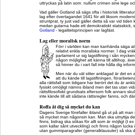
uttryckas på latin som: nullum crimen sine lege oc
Vad gäller Gotland så sägs ofta i historisk litterat
lag efter övertagandet 1641 för att liksom modern
struntprat, ty just vad gäller detta så var vid tiden
medan gutarna hade ett demokratiskt statsskick,
Gotland
- legalitetsprincipen var lagfäst.
Lag eller moralisk norm
Förr i världen kan man kanhända säga att
relativt enkla moraliska normer. I dag vrä
parlament ur sig lagstiftning i sån myckenh
någon möjlighet att känna till alltihop, ä
så hinner du i vart fall inte hålla dig infor
Men när du väl sitter anklagad är det en
att du kände till lagstiftningen, förarbete
alla rättsfall som tidigare har berört det du är ankl
fysiskt omöjligt nämns ibland men det tas utan vid
rättsfilosofiskt grundsats eftersom folk annars sku
inte kände till att sådana rättsregler fanns, och dä
Roffa åt dig så mycket du kan
Dagens Sverige förefaller ibland gå ut på att man s
så mycket man någonsin kan. Man ska utnyttja d
finns, bidrag ska sökas för allt som är möjligt (t 
som kallar sånt utveckling) och finns någon lucka i
utan gummiparagrafer (generalklausuler) så ska de