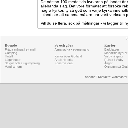
De nästan 100 medeltida kyrkorna på landet är o
allehanda slag. Det vore förmätet att försöka 
några kyrkor, ty så gott som varje kyrka innehål
ibland ser att samma målare har varit verksam på
Vill du se flera, sök på
målningar
- vi lägger till
2
Boende
Se och göra
Kartor
Fråga många i ett mail
Almanacka - evenemang
Badplatser
Camping
Medeltida kyrkor
Hotell
Kartor över Gotland
Visby ringmur
Lägenheter
Årtalshistoria
Ruiner i Visby
Stugor och stuguthyrning
Konsthistoria
Ängar
Vandrarhem
Ortnamn på Gotl
- Annons? Kontakta: webmaster@