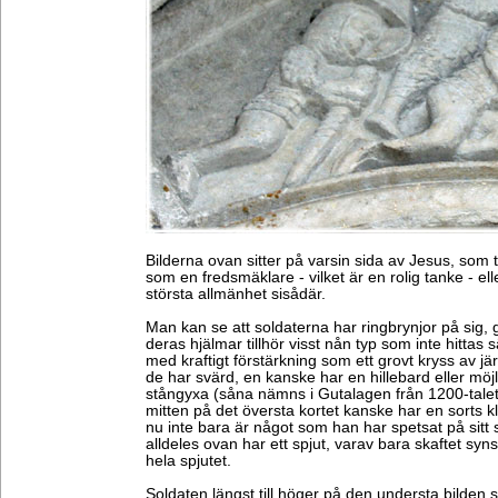
Bilderna ovan sitter på varsin sida av Jesus, som 
som en fredsmäklare - vilket är en rolig tanke - elle
största allmänhet sisådär.
Man kan se att soldaterna har ringbrynjor på sig
deras hjälmar tillhör visst nån typ som inte hittas s
med kraftigt förstärkning som ett grovt kryss av jä
de har svärd, en kanske har en hillebard eller möj
stångyxa (såna nämns i Gutalagen från 1200-talets
mitten på det översta kortet kanske har en sorts k
nu inte bara är något som han har spetsat på sitt s
alldeles ovan har ett spjut, varav bara skaftet syns
hela spjutet.
Soldaten längst till höger på den understa bilden s