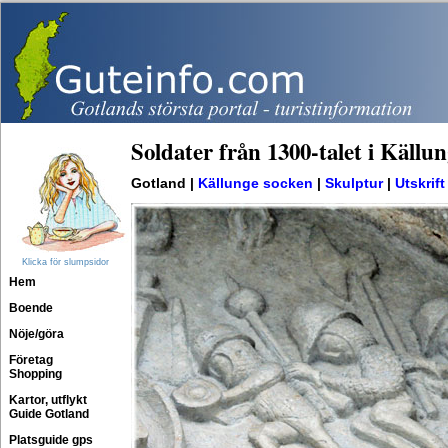
Soldater från 1300-talet i Källu
Gotland |
Källunge socken
|
Skulptur
|
Utskrift
Klicka för slumpsidor
Hem
Boende
Nöje/göra
Företag
Shopping
Kartor, utflykt
Guide Gotland
Platsguide gps