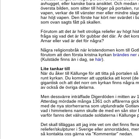
avhugget, eller kanske bara ansiktet. Och medan
översta bilden, som sitter till höger på portalen, 
vapen, verkar de till vänster mer eller mindre sla
har höjt vapen. Den förste har kört ner svärdet i 
som ovan sagts fått på skallen.
Förutom att det är helt otroliga reliefer av högt hi
fråga sig vad det är för gubbar det där. Är det ko
Arnar eller vad är det för några?
Några religionsbråk när kristendomen kom till Gotlan
förutom att den första kristna kyrkan
brändes ner
(Kulstäde finns än i dag, se
här
).
Lite tankar till
När du åker till Källunge för att titta på portalen s
runt kyrkan. Du kommer att upptäcka att koret (de
gigantisk och att det norr om kyrkan finns några 
av också de övriga delarna.
Men dessvärre inträffade Digerdöden i mitten av 
Atterdag mördade många 1361 och affärerna gic
med de nya storherrarna som utplundrade Gotlan
vad i himmelens namn skulle de med en sån stor 
varför fanns det välrustade soldaterna i Källunge 
Det skall tilläggas att jag inte vet om det finns fler
reliefer/skulpturer i Sverige eller annorstädes, me
så kontakta oss gärna via "Kommentar" nedan.