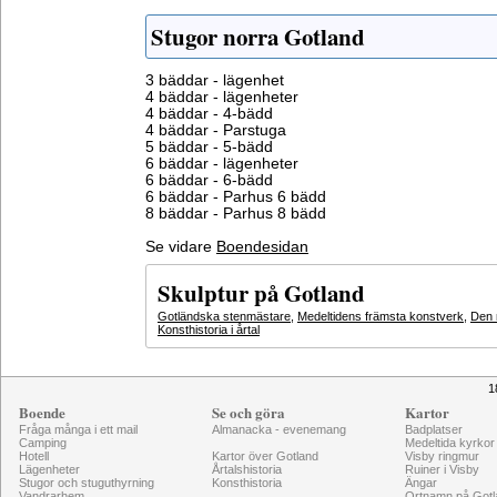
Stugor norra Gotland
3 bäddar - lägenhet
4 bäddar - lägenheter
4 bäddar - 4-bädd
4 bäddar - Parstuga
5 bäddar - 5-bädd
6 bäddar - lägenheter
6 bäddar - 6-bädd
6 bäddar - Parhus 6 bädd
8 bäddar - Parhus 8 bädd
Se vidare
Boendesidan
Skulptur på Gotland
Gotländska stenmästare
,
Medeltidens främsta konstverk
,
Den 
Konsthistoria i årtal
1
Boende
Se och göra
Kartor
Fråga många i ett mail
Almanacka - evenemang
Badplatser
Camping
Medeltida kyrkor
Hotell
Kartor över Gotland
Visby ringmur
Lägenheter
Årtalshistoria
Ruiner i Visby
Stugor och stuguthyrning
Konsthistoria
Ängar
Vandrarhem
Ortnamn på Gotl