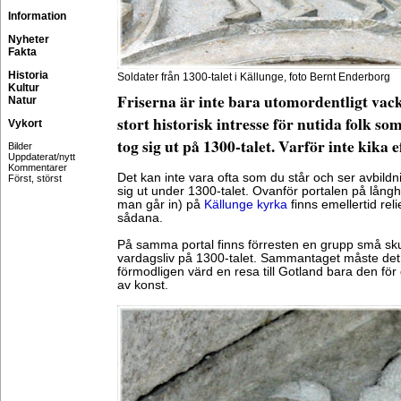
Information
Nyheter
Fakta
Historia
Soldater från 1300-talet i Källunge, foto Bernt Enderborg
Kultur
Friserna är inte bara utomordentligt vack
Natur
stort historisk intresse för nutida folk s
Vykort
tog sig ut på 1300-talet. Varför inte kika e
Bilder
Uppdaterat/nytt
Kommentarer
Det kan inte vara ofta som du står och ser avbildn
Först, störst
sig ut under 1300-talet. Ovanför portalen på lång
man går in) på
Källunge kyrka
finns emellertid reli
sådana.
På samma portal finns förresten en grupp små sku
vardagsliv på 1300-talet. Sammantaget måste det 
förmodligen värd en resa till Gotland bara den fö
av konst.