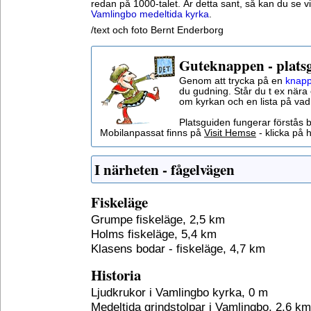
redan på 1000-talet. Är detta sant, så kan du se v
Vamlingbo medeltida kyrka
.
/text och foto Bernt Enderborg
Guteknappen - plats
Genom att trycka på en
knapp
du gudning. Står du t ex nära 
om kyrkan och en lista på vad
Platsguiden fungerar förstås 
Mobilanpassat finns på
Visit Hemse
- klicka på h
I närheten - fågelvägen
Fiskeläge
Grumpe fiskeläge, 2,5 km
Holms fiskeläge, 5,4 km
Klasens bodar - fiskeläge, 4,7 km
Historia
Ljudkrukor i Vamlingbo kyrka, 0 m
Medeltida grindstolpar i Vamlingbo, 2,6 km