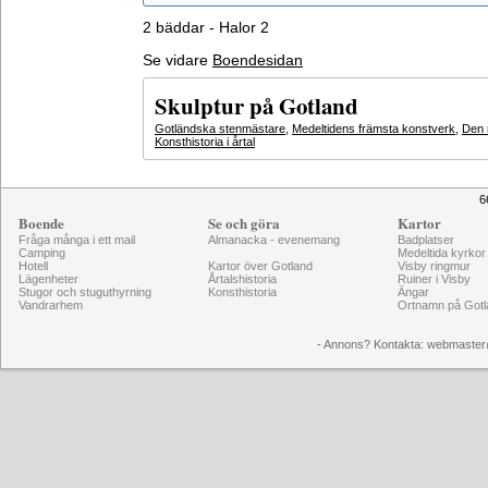
2 bäddar - Halor 2
Se vidare
Boendesidan
Skulptur på Gotland
Gotländska stenmästare
,
Medeltidens främsta konstverk
,
Den 
Konsthistoria i årtal
6
Boende
Se och göra
Kartor
Fråga många i ett mail
Almanacka - evenemang
Badplatser
Camping
Medeltida kyrkor
Hotell
Kartor över Gotland
Visby ringmur
Lägenheter
Årtalshistoria
Ruiner i Visby
Stugor och stuguthyrning
Konsthistoria
Ängar
Vandrarhem
Ortnamn på Gotl
- Annons? Kontakta: webmaster@