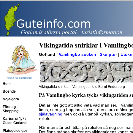
Vikingatida snirklar i Vamlingb
Gotland |
Vamlingbo socken
|
Skulptur
|
Utskri
Klicka för slumpsidor
Hem
Vikingatida snirklar i Vamlingbo, foto Bernt Enderborg
Boende
På Vamlingbo kyrka tycks vikingatiden sn
Nöje/göra
Det är inte gott att alltid veta vad man ser. I Vam
Företag
finns, som jag hoppas alla vet, den stora målning
Shopping
själavägning
men också utanpå kyrkan, solväggen,
reliefer.
Kartor, utflykt
Guide Gotland
När man står och tittar på reliefen så nog ser man 
Platsguide gps
Det finns många skrifter om vikingatidens konst, s