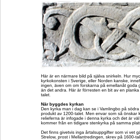
Här är en närmare bild på själva snirkeln. Hur my
kyrkokonsten i Sverige, eller Norden kanske, inneh
ingen, även om om forskarna på emellanåt goda g
än det andra. Här är förresten en bit av en plank
talet.
När byggdes kyrkan
Den kyrka man i dag kan se i Vamlingbo på södra
produkt av 1200-talet. Men envar som så önskar ka
relieferna är infogade i denna kyrka och det är väl 
kommer från en tidigare stenkyrka på samma plat
Det finns givetvis inga årtalsuppgifter som vi vet g
Strelow, prost i Mellantredingen, skrev på 1600-ta