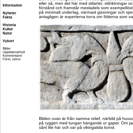
eller så, men det här med stilarter, stilriktningar 
Information
förstånd och framstår mestadels som exempellöst
på minimalt underlag, närmast gissningar och spe
Nyheter
antagligen är experterna torra om fötterna som van
Fakta
Historia
Kultur
Natur
Vykort
Bilder
Uppdaterat/nytt
Kommentarer
Först, störst
Bilden ovan är från samma relief, närbild på huvu
på ryggen med tungan hängande ur gapet. Om jag 
sånt lite här och var på vikingatida konst.