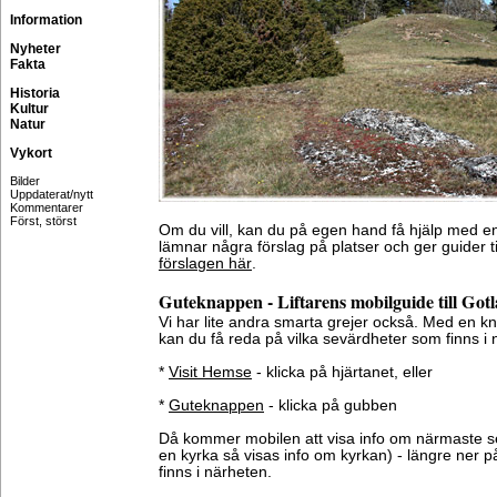
Information
Nyheter
Fakta
Historia
Kultur
Natur
Vykort
Bilder
Uppdaterat/nytt
Kommentarer
Först, störst
Om du vill, kan du på egen hand få hjälp med en
lämnar några förslag på platser och ger guider ti
förslagen här
.
Guteknappen - Liftarens mobilguide till Got
Vi har lite andra smarta grejer också. Med en k
kan du få reda på vilka sevärdheter som finns i nä
*
Visit Hemse
- klicka på hjärtanet, eller
*
Guteknappen
- klicka på gubben
Då kommer mobilen att visa info om närmaste se
en kyrka så visas info om kyrkan) - längre ner 
finns i närheten.