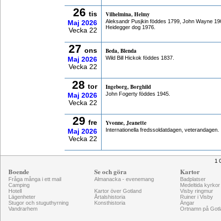
26
tis
Vilhelmina, Helmy
Aleksandr Pusjkin föddes 1799, John Wayne 190
Maj
2026
Heidegger dog 1976.
Vecka 22
27
ons
Beda, Blenda
Wild Bill Hickok föddes 1837.
Maj
2026
Vecka 22
28
tor
Ingeborg, Borghild
John Fogerty föddes 1945.
Maj
2026
Vecka 22
29
fre
Yvonne, Jeanette
Internationella fredssoldatdagen, veterandagen.
Maj
2026
Vecka 22
1 
Boende
Se och göra
Kartor
Fråga många i ett mail
Almanacka - evenemang
Badplatser
Camping
Medeltida kyrkor
Hotell
Kartor över Gotland
Visby ringmur
Lägenheter
Årtalshistoria
Ruiner i Visby
Stugor och stuguthyrning
Konsthistoria
Ängar
Vandrarhem
Ortnamn på Gotl