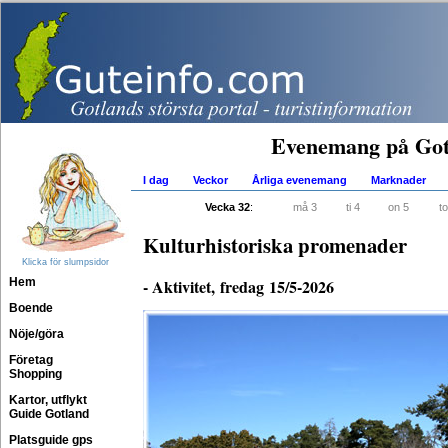
Evenemang på Got
I dag
Veckor
Årliga evenemang
Marknader
Vecka 32
:
må 3
ti 4
on 5
to
Kulturhistoriska promenader
Klicka för slumpsidor
Hem
- Aktivitet, fredag 15/5-2026
Boende
Nöje/göra
Företag
Shopping
Kartor, utflykt
Guide Gotland
Platsguide gps