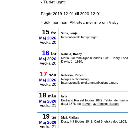
- Ta det lugnt!
Pågår 2019-12-01 till 2020-12-01
- Sök mer inom
Aktivitet
, mer info om
Visby
15
fre
Sofia, Sonja
Internationella familjedagen.
Maj
2026
Vecka 20
16
lör
Ronald, Ronny
Maria Gaetana Agnesi föddes 1781, Henry Fon
Maj
2026
Davis, Jr. 1990.
Vecka 20
17
sön
Rebecka, Ruben
Norges Nationaldag.
Maj
2026
Internationella telekommunikationsdagen.
Vecka 20
18
mån
Erik
Bertrand Russell föddes 1872. Tektor, den sist of
Maj
2026
daga 1876, se
graven
,
avrättningsplatsen
,.
Vecka 21
19
tis
Maj, Majken
Dusty Hill föddes 1949. Carl Snoilsky dog 1903.
Maj
2026
Vecka 21