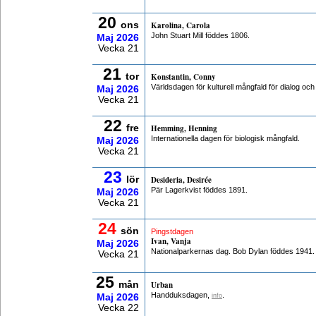
20
ons
Karolina, Carola
John Stuart Mill föddes 1806.
Maj
2026
Vecka 21
21
tor
Konstantin, Conny
Världsdagen för kulturell mångfald för dialog och
Maj
2026
Vecka 21
22
fre
Hemming, Henning
Internationella dagen för biologisk mångfald.
Maj
2026
Vecka 21
23
lör
Desideria, Desirée
Pär Lagerkvist föddes 1891.
Maj
2026
Vecka 21
24
sön
Pingstdagen
Ivan, Vanja
Maj
2026
Nationalparkernas dag. Bob Dylan föddes 1941.
Vecka 21
25
mån
Urban
Handduksdagen,
.
Maj
2026
info
Vecka 22