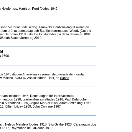
h Holofernes
. Harrison Ford föddes 1942.
ssan Victorias födelsedag. Frankrikes nationaldag till minne av
 som bröt ut denna dag och Bastiljen stormades. Woody Guthrie
ar Bergman 1918, Billy the kid dödades på detta datum år 1881,
08 och Sixten Jernberg 2012.
ld
s 1606.
ade 1945 då den Amerikanska armén detonerade den första
 Mexico. Klara av Assisi föddes 1194, se
Sanda
.
sdam inleddes 1945, Romstadgan för Internationella
n antogs 1998, tsarfamiljen avrättades 1918. Paul Delaroche
ald Sutherland 1935, Angela Merkel 1954. Adam Smith dog 1790,
12, Billie Holiday 1959, John Coltrane 1967.
n. Nelson Mandela föddes 1918, Stig Grybe 1928. Caravaggio dog
en 1817, Raymonde de LaRoche 1919.