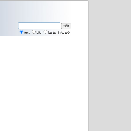
text
bild
karta
info
,
a-ö