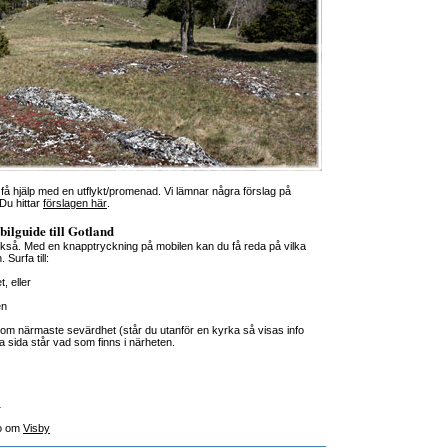
få hjälp med en utflykt/promenad. Vi lämnar några förslag på
 Du hittar
förslagen här
.
ilguide till Gotland
också. Med en knapptryckning på mobilen kan du få reda på vilka
Surfa till:
, eller
en
 om närmaste sevärdhet (står du utanför en kyrka så visas info
 sida står vad som finns i närheten.
1
fo om
Visby