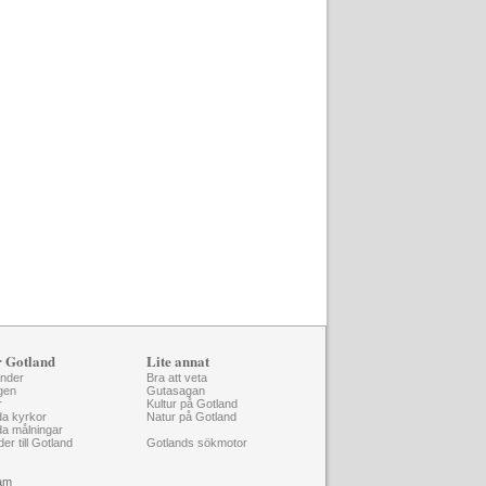
r Gotland
Lite annat
änder
Bra att veta
gen
Gutasagan
r
Kultur på Gotland
da kyrkor
Natur på Gotland
da målningar
der till Gotland
Gotlands sökmotor
am