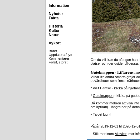
Information
Nyheter
Fakta
Historia
Kultur
Natur
Vykort
Bilder
Uppdaterat/nytt
Kommentarer
Om du vill, kan du på egen hand 
Först, störst
platser och ger guider till dessa.
Guteknappen - Liftarens mob
Vi har lite andra smarta grejer 
sevärdheter som finns i närheten. 
*
Visit Hemse
- klicka på hjärtanet
*
Guteknappen
- klicka på gubb
Då kommer mobilen att visa info
om kyrkan) - längre ner på denna
- Ta det lugnt!
Pågår 2019-12-01 till 2020-12-0
- Sök mer inom
Aktivitet
, mer in