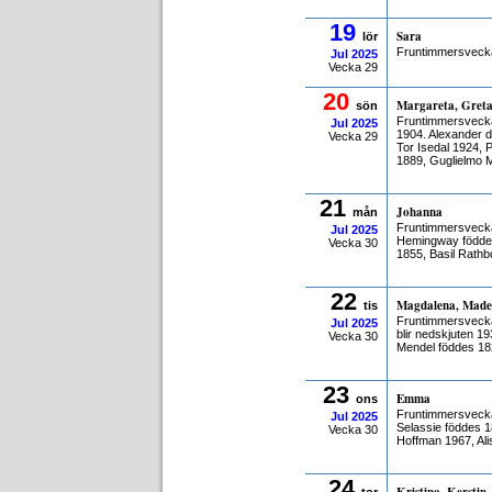
19
Sara
lör
Fruntimmersvecka
Jul
2025
Vecka 29
20
Margareta, Gret
sön
Fruntimmersvecka
Jul
2025
1904. Alexander de
Vecka 29
Tor Isedal 1924, 
1889, Guglielmo 
21
Johanna
mån
Fruntimmersvecka
Jul
2025
Hemingway föddes
Vecka 30
1855, Basil Rathb
22
Magdalena, Made
tis
Fruntimmersveckan
Jul
2025
blir nedskjuten 19
Vecka 30
Mendel föddes 182
23
Emma
ons
Fruntimmersveckan
Jul
2025
Selassie föddes 
Vecka 30
Hoffman 1967, Ali
24