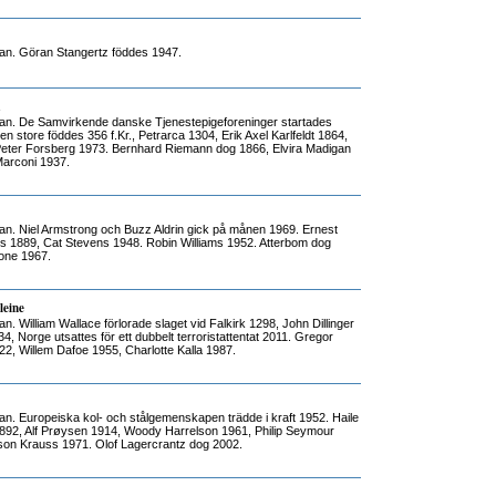
n. Göran Stangertz föddes 1947.
a
n. De Samvirkende danske Tjenestepigeforeninger startades
n store föddes 356 f.Kr., Petrarca 1304, Erik Axel Karlfeldt 1864,
Peter Forsberg 1973. Bernhard Riemann dog 1866, Elvira Madigan
Marconi 1937.
n. Niel Armstrong och Buzz Aldrin gick på månen 1969. Ernest
 1889, Cat Stevens 1948. Robin Williams 1952. Atterbom dog
one 1967.
leine
. William Wallace förlorade slaget vid Falkirk 1298, John Dillinger
34, Norge utsattes för ett dubbelt terroristattentat 2011. Gregor
2, Willem Dafoe 1955, Charlotte Kalla 1987.
. Europeiska kol- och stålgemenskapen trädde i kraft 1952. Haile
1892, Alf Prøysen 1914, Woody Harrelson 1961, Philip Seymour
son Krauss 1971. Olof Lagercrantz dog 2002.