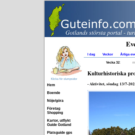
Ev
I dag
Veckor
Årliga e
Vecka 32
:
m
Kulturhistoriska p
Klicka för slumpsidor
- Aktivitet, söndag 13/7-20
Hem
Boende
Nöje/göra
Företag
Shopping
Kartor, utflykt
Guide Gotland
Platsguide gps