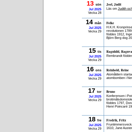
13
Joel, Judit
sön
Läs om
Judith oc
Jul
2025
Vecka 28
14
Folke
mån
H.K.H. Kronprinse
Jul
2025
revolutionen 1789
Vecka 29
föddes 1912, Ingm
Björn Berg dog 20
15
Ragnhild, Ragnva
tis
Rembrandt födde
Jul
2025
Vecka 29
16
Reinhold, Reine
ons
Atomåldern start
Jul
2025
atombomben i New
Vecka 29
17
Bruno
tor
Konferensen i Pot
Jul
2025
brottmålsdomstole
Vecka 29
föddes 1797, Don
Henri Poincaré 19
18
Fredrik, Fritz
fre
Fruntimmersvecka
Jul
2025
1610, Jane Aust
Vecka 29