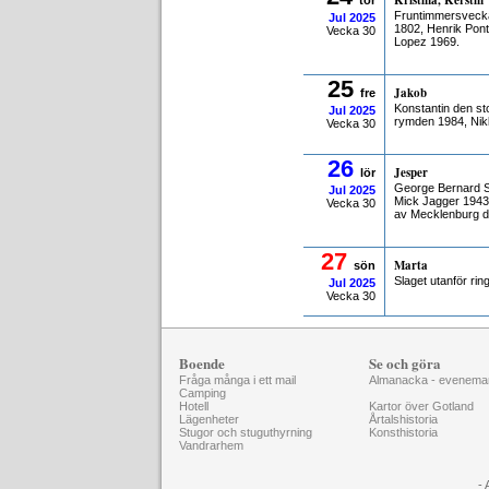
Kristina, Kerstin
tor
Fruntimmersvecka
Jul
2025
1802, Henrik Pont
Vecka 30
Lopez 1969.
25
Jakob
fre
Konstantin den st
Jul
2025
rymden 1984, Nik
Vecka 30
26
Jesper
lör
George Bernard S
Jul
2025
Mick Jagger 1943,
Vecka 30
av Mecklenburg 
27
Marta
sön
Slaget utanför ri
Jul
2025
Vecka 30
Boende
Se och göra
Fråga många i ett mail
Almanacka - evenema
Camping
Hotell
Kartor över Gotland
Lägenheter
Årtalshistoria
Stugor och stuguthyrning
Konsthistoria
Vandrarhem
- 