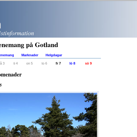
enemang på Gotland
venemang
Marknader
Helgdagar
å 3
ti 4
on 5
to 6
fr 7
lö 8
sö 9
romenader
25