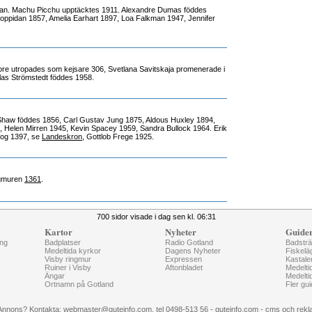
n. Machu Picchu upptäcktes 1911. Alexandre Dumas föddes
oppidan 1857, Amelia Earhart 1897, Loa Falkman 1947, Jennifer
ore utropades som kejsare 306, Svetlana Savitskaja promenerade i
las Strömstedt föddes 1958.
haw föddes 1856, Carl Gustav Jung 1875, Aldous Huxley 1894,
 Helen Mirren 1945, Kevin Spacey 1959, Sandra Bullock 1964. Erik
dog 1397, se
Landeskron
, Gottlob Frege 1925.
ngmuren
1361
.
700 sidor visade i dag sen kl. 06:31
Kartor
Nyheter
Guide
ng
Badplatser
Radio Gotland
Badstr
Medeltida kyrkor
Dagens Nyheter
Fiskelä
Visby ringmur
Expressen
Kastale
Ruiner i Visby
Aftonbladet
Medelti
Ängar
Medelti
Ortnamn på Gotland
Fler gui
Annons? Kontakta: webmaster@guteinfo.com, tel 0498-513 56 - guteinfo.com -
cms och rekl