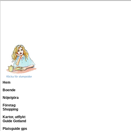
Klicka för slumpsidor
Hem
Boende
Nöje/göra
Företag
Shopping
Kartor, utflykt
Guide Gotland
Platsguide gps